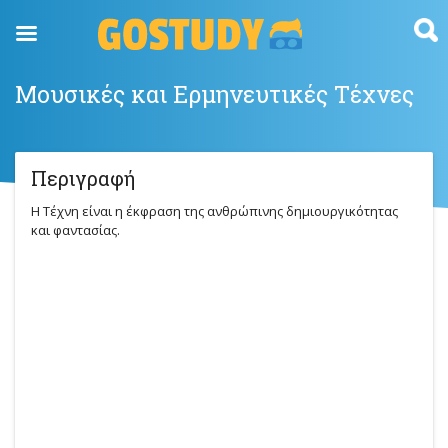
Skip
to
content
Μουσικές και Ερμηνευτικές Τέχνες
Περιγραφή
Η Τέχνη είναι η έκφραση της ανθρώπινης δημιουργικότητας
και φαντασίας.