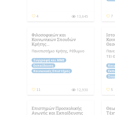
13,645
4
7
Φιλοσοφικών και
Ιστο
Κοινωνικών Σπουδών
Κοι
Κρήτης...
Θεσσ
Πανεπιστήμιο Κρήτης
, Ρέθυμνο
Πανε
ΤΕΙ 
Συγγραφή και ΜΜΕ
Εκπαίδευση
Κοι
Κοινωνικές Επιστήμες
Εκπ
Συγ
12,930
11
5
Επιστημών Προσχολικής
Θεωρ
Αγωγής και Εκπαίδευσης
Τέχ