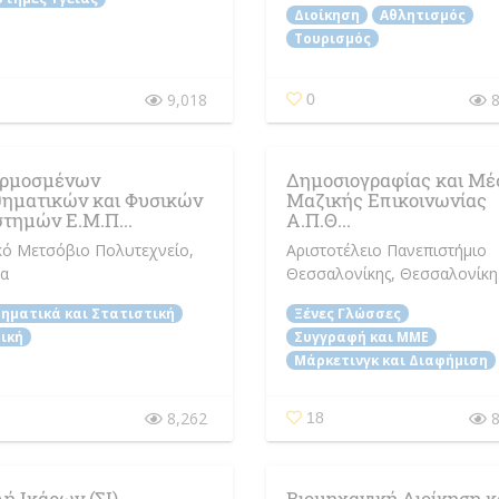
Διοίκηση
Αθλητισμός
Τουρισμός
9,018
8
0
ρμοσμένων
Δημοσιογραφίας και Μ
ηματικών και Φυσικών
Μαζικής Επικοινωνίας
τημών Ε.Μ.Π...
Α.Π.Θ...
κό Μετσόβιο Πολυτεχνείο
,
Αριστοτέλειο Πανεπιστήμιο
α
Θεσσαλονίκης
, Θεσσαλονίκη
ηματικά και Στατιστική
Ξένες Γλώσσες
ική
Συγγραφή και ΜΜΕ
Μάρκετινγκ και Διαφήμιση
8,262
8
18
ή Ικάρων (ΣΙ)
Βιομηχανική Διοίκηση κ