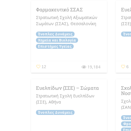
Φαρμακευτικό ΣΣΑΣ
Ευε
Στρατιωτική Σχολή Αξιωματικών
Στρα
Σωμάτων (ΣΣΑΣ)
, Θεσσαλονίκη
(ΣΣΕ
Ένοπλες Δυνάμεις
Ένο
Χημεία και Βιολογία
Επιστήμες Υγείας
19,184
12
6
Ευελπίδων (ΣΣΕ) – Σώματα
Σχο
Νοσ
Στρατιωτική Σχολή Ευελπίδων
Σχολ
(ΣΣΕ)
, Αθήνα
(ΣΑΝ
Ένοπλες Δυνάμεις
Ένο
Φρο
Επι