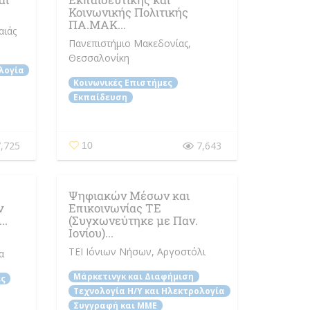
Κοινωνικής Πολιτικής
ΠΑ.ΜΑΚ...
αιάς
Πανεπιστήμιο Μακεδονίας
,
Θεσσαλονίκη
λογία
Κοινωνικές Επιστήμες
Εκπαίδευση
,725
7,643
10
Ψηφιακών Μέσων και
ν
Επικοινωνίας ΤΕ
..
(Συγχωνεύτηκε με Παν.
Ιονίου)...
ΤΕΙ Ιόνιων Νήσων
, Αργοστόλι
α
Μάρκετινγκ και Διαφήμιση
ες
Τεχνολογία Η/Y και Ηλεκτρολογία
Συγγραφή και ΜΜΕ