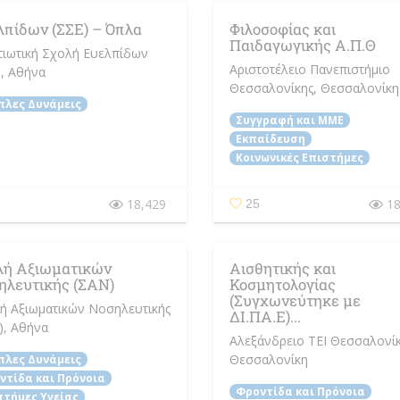
λπίδων (ΣΣΕ) – Όπλα
Φιλοσοφίας και
Παιδαγωγικής Α.Π.Θ
τιωτική Σχολή Ευελπίδων
Αριστοτέλειο Πανεπιστήμιο
)
, Αθήνα
Θεσσαλονίκης
, Θεσσαλονίκη
πλες Δυνάμεις
Συγγραφή και ΜΜΕ
Εκπαίδευση
Κοινωνικές Επιστήμες
18,429
18
25
λή Αξιωματικών
Αισθητικής και
ηλευτικής (ΣΑΝ)
Κοσμητολογίας
(Συγχωνεύτηκε με
ή Αξιωματικών Νοσηλευτικής
ΔΙ.ΠΑ.Ε)...
)
, Αθήνα
Αλεξάνδρειο ΤΕΙ Θεσσαλονί
Θεσσαλονίκη
πλες Δυνάμεις
ντίδα και Πρόνοια
Φροντίδα και Πρόνοια
στήμες Υγείας