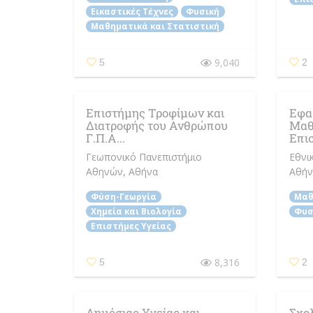
Εικαστικές Τέχνες
Φυσική
Μαθηματικά και Στατιστική
9,040
5
2
Επιστήμης Τροφίμων και
Εφα
Διατροφής του Ανθρώπου
Μαθ
Γ.Π.Α...
Επισ
Γεωπονικό Πανεπιστήμιο
Εθνι
Αθηνών
, Αθήνα
Αθήν
Φύση-Γεωργία
Μαθ
Χημεία και Βιολογία
Φυσ
Επιστήμες Υγείας
8,316
5
2
Δημόσιας Υγείας και
Σχολ