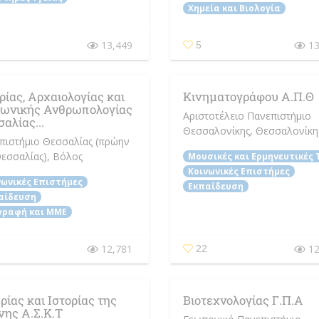
Χημεία και Βιολογία
13,449
13
5
ρίας, Αρχαιολογίας και
Κινηματογράφου Α.Π.Θ
νωνικής Ανθρωπολογίας
Αριστοτέλειο Πανεπιστήμιο
αλίας...
Θεσσαλονίκης
, Θεσσαλονίκη
πιστήμιο Θεσσαλίας (πρώην
Θεσσαλίας)
, Βόλος
Μουσικές και Ερμηνευτικές 
Κοινωνικές Επιστήμες
νωνικές Επιστήμες
Εκπαίδευση
αίδευση
γραφή και ΜΜΕ
12,781
12
22
ίας και Ιστορίας της
Βιοτεχνολογίας Γ.Π.Α
νης Α.Σ.Κ.Τ