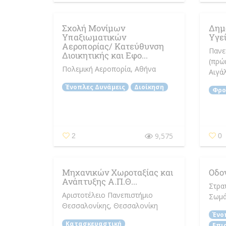
Σχολή Μονίμων
Δημό
Υπαξιωματικών
Υγε
Αεροπορίας/ Κατεύθυνση
Πανε
Διοικητικής και Εφο...
(πρώ
Πολεμική Αεροπορία
, Αθήνα
Αιγά
Ένοπλες Δυνάμεις
Διοίκηση
Φρο
9,575
2
0
Μηχανικών Χωροταξίας και
Οδο
Ανάπτυξης Α.Π.Θ...
Στρα
Αριστοτέλειο Πανεπιστήμιο
Σωμά
Θεσσαλονίκης
, Θεσσαλονίκη
Ένο
Κατασκευαστική
Επι