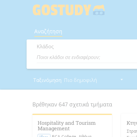
Skip
to
content
Αναζήτηση
Κλάδος
Ταξινόμηση
Πιο δημοφιλή
Βρέθηκαν 647 σχετικά τμήματα
Hospitality and Tourism
Κτη
Management
Στρα
BCA College
, Αθήνα
Ιδιω.