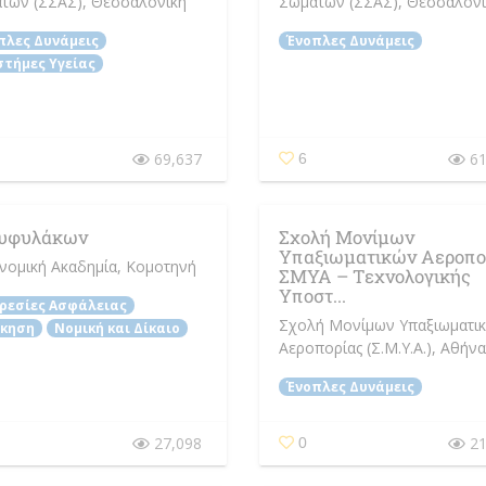
των (ΣΣΑΣ)
, Θεσσαλονίκη
Σωμάτων (ΣΣΑΣ)
, Θεσσαλονί
πλες Δυνάμεις
Ένοπλες Δυνάμεις
στήμες Υγείας
69,637
61
6
υφυλάκων
Σχολή Μονίμων
Υπαξιωματικών Αεροπο
νομική Ακαδημία
, Κομοτηνή
ΣΜΥΑ – Τεχνολογικής
Υποστ...
ρεσίες Ασφάλειας
Σχολή Μονίμων Υπαξιωματι
ίκηση
Νομική και Δίκαιο
Αεροπορίας (Σ.Μ.Υ.Α.)
, Αθήνα
Ένοπλες Δυνάμεις
27,098
21
0