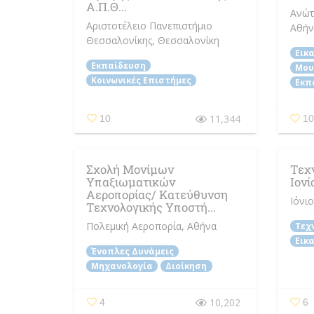
Α.Π.Θ...
Ανώτ
Αριστοτέλειο Πανεπιστήμιο
Αθήν
Θεσσαλονίκης
, Θεσσαλονίκη
Εικ
Εκπαίδευση
Μου
Κοινωνικές Επιστήμες
Εκπ
11,344
10
1
Σχολή Μονίμων
Τεχ
Υπαξιωματικών
Ιονί
Αεροπορίας/ Κατεύθυνση
Ιόνι
Τεχνολογικής Υποστή...
Πολεμική Αεροπορία
, Αθήνα
Τεχ
Εικ
Ένοπλες Δυνάμεις
Μηχανολογία
Διοίκηση
10,202
4
6