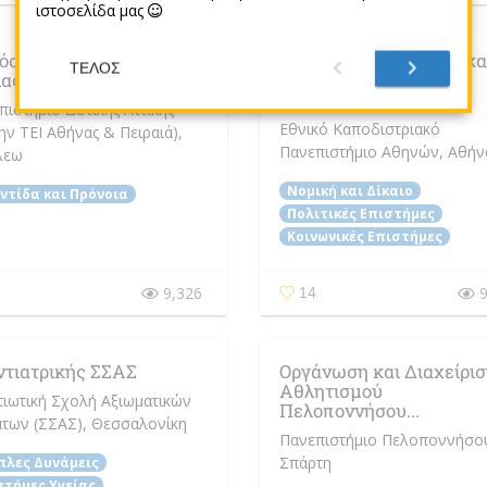
ιστοσελίδα μας
σιας και Κοινοτικής
Πολιτικής Επιστήμης κα
ΤΈΛΟΣ
ίας ΠΑ.Δ.Α
Δημόσιας Διοίκησης
Ε.Κ.Π.Α...
πιστήμιο Δυτικής Αττικής
Εθνικό Καποδιστριακό
ην ΤΕΙ Αθήνας & Πειραιά)
,
Πανεπιστήμιο Αθηνών
, Αθήν
λεω
Νομική και Δίκαιο
ντίδα και Πρόνοια
Πολιτικές Επιστήμες
Κοινωνικές Επιστήμες
9,326
9
14
ντιατρικής ΣΣΑΣ
Οργάνωση και Διαχείρισ
Αθλητισμού
τιωτική Σχολή Αξιωματικών
Πελοποννήσου...
των (ΣΣΑΣ)
, Θεσσαλονίκη
Πανεπιστήμιο Πελοποννήσο
Σπάρτη
πλες Δυνάμεις
στήμες Υγείας