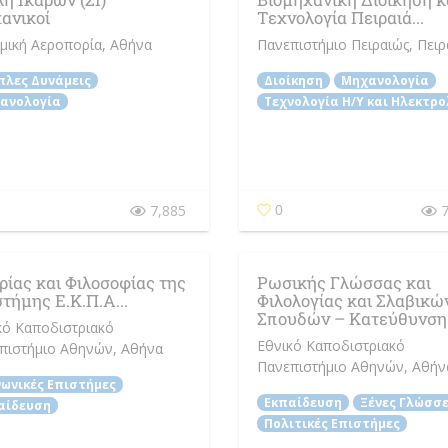
ανικοί
Τεχνολογία Πειραιά...
μική Αεροπορία
, Αθήνα
Πανεπιστήμιο Πειραιώς
, Πειρ
πλες Δυνάμεις
Διοίκηση
Μηχανολογία
ανολογία
Τεχνολογία Η/Y και Ηλεκτρο
7,885
7
0
ρίας και Φιλοσοφίας της
Ρωσικής Γλώσσας και
τήμης Ε.Κ.Π.Α...
Φιλολογίας και Σλαβικώ
Σπουδών – Κατεύθυνση.
κό Καποδιστριακό
Εθνικό Καποδιστριακό
πιστήμιο Αθηνών
, Αθήνα
Πανεπιστήμιο Αθηνών
, Αθήν
νωνικές Επιστήμες
Εκπαίδευση
Ξένες Γλώσσ
αίδευση
Πολιτικές Επιστήμες