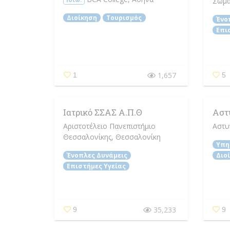
Σωμά
Διοίκηση
Τουρισμός
Ένο
Επι
1,657
1
5
Ιατρικό ΣΣΑΣ Α.Π.Θ
Αστ
Αριστοτέλειο Πανεπιστήμιο
Αστυ
Θεσσαλονίκης
, Θεσσαλονίκη
Υπη
Ένοπλες Δυνάμεις
Διο
Επιστήμες Υγείας
35,233
9
9