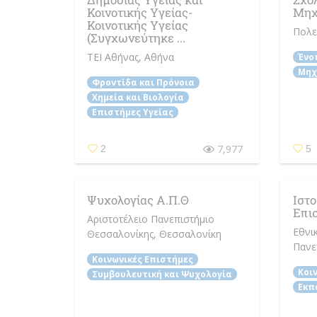
Κοινοτικής Υγείας-
Μηχ
Κοινοτικής Υγείας
Πολε
(Συγχωνεύτηκε ...
ΤΕΙ Αθήνας
, Αθήνα
Ένο
Μηχ
Φροντίδα και Πρόνοια
Χημεία και Βιολογία
Επιστήμες Υγείας
7,977
2
5
Ψυχολογίας Α.Π.Θ
Ιστο
Επισ
Αριστοτέλειο Πανεπιστήμιο
Εθνι
Θεσσαλονίκης
, Θεσσαλονίκη
Πανε
Κοινωνικές Επιστήμες
Κοι
Συμβουλευτική και Ψυχολογία
Εκπ