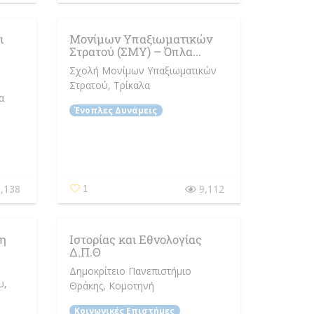
ι
Μονίμων Υπαξιωματικών
Στρατού (ΣΜΥ) – Όπλα...
Σχολή Μονίμων Υπαξιωματικών
Στρατού
, Τρίκαλα
α
Ένοπλες Δυνάμεις
,138
9,112
1
η
Ιστορίας και Εθνολογίας
Δ.Π.Θ
Δημοκρίτειο Πανεπιστήμιο
υ
,
Θράκης
, Κομοτηνή
Κοινωνικές Επιστήμες