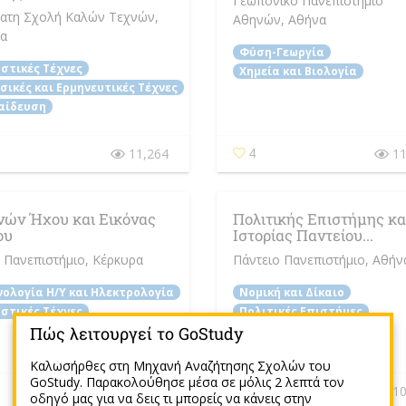
Γεωπονικό Πανεπιστήμιο
ατη Σχολή Καλών Τεχνών
,
Αθηνών
, Αθήνα
α
Φύση-Γεωργία
αστικές Τέχνες
Χημεία και Βιολογία
σικές και Ερμηνευτικές Τέχνες
αίδευση
11,264
11
0
4
νών Ήχου και Εικόνας
Πολιτικής Επιστήμης κα
ου
Ιστορίας Παντείου...
ο Πανεπιστήμιο
, Κέρκυρα
Πάντειο Πανεπιστήμιο
, Αθήν
νολογία Η/Y και Ηλεκτρολογία
Νομική και Δίκαιο
αστικές Τέχνες
Πολιτικές Επιστήμες
Πώς λειτουργεί το GoStudy
Κοινωνικές Επιστήμες
Καλωσήρθες στη Μηχανή Αναζήτησης Σχολών του
GoStudy. Παρακολούθησε μέσα σε μόλις 2 λεπτά τον
10,102
10
10
οδηγό μας για να δεις τι μπορείς να κάνεις στην