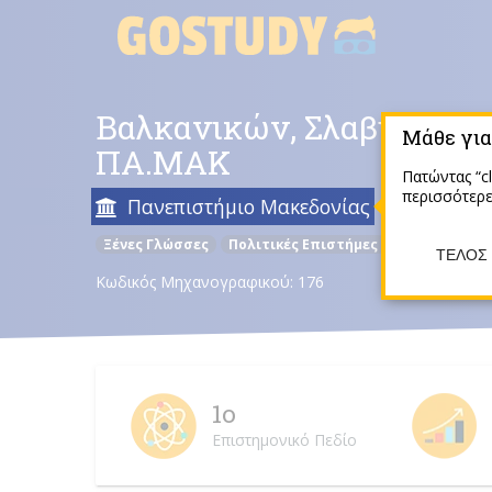
Skip
to
content
Βαλκανικών, Σλαβικών κ
Μάθε για
ΠΑ.ΜΑΚ
Πατώντας “cl
περισσότερε
Πανεπιστήμιο Μακεδονίας
Θεσσαλον
Ξένες Γλώσσες
Πολιτικές Επιστήμες
Νομική και Δ
ΤΈΛΟΣ
Κωδικός Μηχανογραφικού: 176
1ο
Επιστημονικό Πεδίο