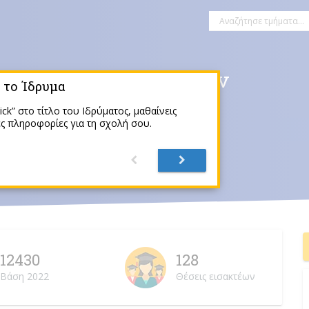
αι Ανατολικών Σπουδών
 το Ίδρυμα
ick” στο τίτλο του Ιδρύματος, μαθαίνεις
ς πληροφορίες για τη σχολή σου.
ίκη
ίκαιο
Διοίκηση
12430
128
Βάση 2022
Θέσεις εισακτέων