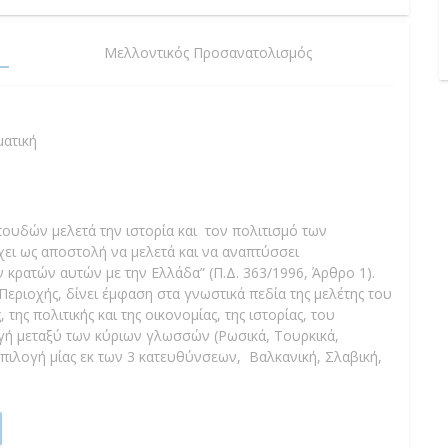
Μελλοντικός Προσανατολισμός
ματική
ουδών μελετά την ιστορία και τον πολιτισμό των
ει ως αποστολή να μελετά και να αναπτύσσει
των κρατών αυτών με την Ελλάδα” (Π.Δ. 363/1996, Άρθρο 1).
ιοχής, δίνει έμφαση στα γνωστικά πεδία της μελέτης του
της πολιτικής και της οικονομίας, της ιστορίας, του
ογή μεταξύ των κύριων γλωσσών (Ρωσικά, Τουρκικά,
επιλογή μίας εκ των 3 κατευθύνσεων, Βαλκανική, Σλαβική,