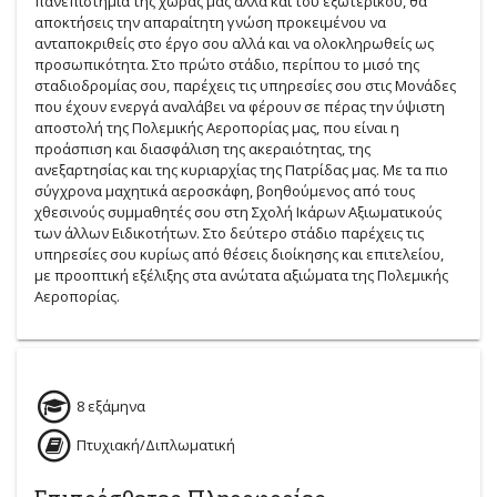
πανεπιστήμια της χώρας μας αλλά και του εξωτερικού, θα
αποκτήσεις την απαραίτητη γνώση προκειμένου να
ανταποκριθείς στο έργο σου αλλά και να ολοκληρωθείς ως
προσωπικότητα. Στο πρώτο στάδιο, περίπου το μισό της
σταδιοδρομίας σου, παρέχεις τις υπηρεσίες σου στις Μονάδες
που έχουν ενεργά αναλάβει να φέρουν σε πέρας την ύψιστη
αποστολή της Πολεμικής Αεροπορίας μας, που είναι η
προάσπιση και διασφάλιση της ακεραιότητας, της
ανεξαρτησίας και της κυριαρχίας της Πατρίδας μας. Με τα πιο
σύγχρονα μαχητικά αεροσκάφη, βοηθούμενος από τους
χθεσινούς συμμαθητές σου στη Σχολή Ικάρων Αξιωματικούς
των άλλων Ειδικοτήτων. Στο δεύτερο στάδιο παρέχεις τις
υπηρεσίες σου κυρίως από θέσεις διοίκησης και επιτελείου,
με προοπτική εξέλιξης στα ανώτατα αξιώματα της Πολεμικής
Αεροπορίας.
8 εξάμηνα
Πτυχιακή/Διπλωματική