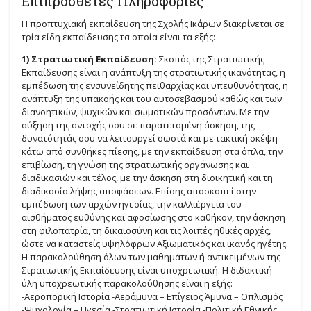
Επιπρόσθετες Πληροφορίες
Η προπτυχιακή εκπαίδευση της Σχολής Ικάρων διακρίνεται σε
τρία είδη εκπαίδευσης τα οποία είναι τα εξής:
1) Στρατιωτική Εκπαίδευση:
Σκοπός της Στρατιωτικής
Εκπαίδευσης είναι η ανάπτυξη της στρατιωτικής ικανότητας, η
εμπέδωση της ενσυνείδητης πειθαρχίας και υπευθυνότητας, η
ανάπτυξη της υπακοής και του αυτοσεβασμού καθώς και των
διανοητικών, ψυχικών και σωματικών προσόντων. Με την
αύξηση της αντοχής σου σε παρατεταμένη άσκηση, της
δυνατότητάς σου να λειτουργεί σωστά και με τακτική σκέψη
κάτω από συνθήκες πίεσης, με την εκπαίδευση στα όπλα, την
επιβίωση, τη γνώση της στρατιωτικής οργάνωσης και
διαδικασιών και τέλος, με την άσκηση στη διοικητική και τη
διαδικασία λήψης αποφάσεων. Επίσης αποσκοπεί στην
εμπέδωση των αρχών ηγεσίας, την καλλιέργεια του
αισθήματος ευθύνης και αφοσίωσης στο καθήκον, την άσκηση
στη φιλοπατρία, τη δικαιοσύνη και τις λοιπές ηθικές αρχές,
ώστε να καταστείς υψηλόφρων Αξιωματικός και ικανός ηγέτης.
Η παρακολούθηση όλων των μαθημάτων ή αντικειμένων της
Στρατιωτικής Εκπαίδευσης είναι υποχρεωτική. Η διδακτική
ύλη υποχρεωτικής παρακολούθησης είναι η εξής:
-Αεροπορική Ιστορία -Αεράμυνα – Επίγειος Άμυνα – Οπλισμός
-Ψυχολογία – Ηγεσία -Στρατιωτική Ιστορία -Πολιτική Εθνικής