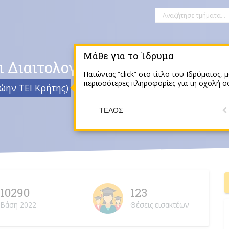
Μάθε για το Ίδρυμα
 Διαιτολογίας ΕΛ.ΜΕ.ΠΑ.
Πατώντας “click” στο τίτλο του Ιδρύματος, μ
περισσότερες πληροφορίες για τη σχολή σ
ώην ΤΕΙ Κρήτης)
Σητεία
ΤΈΛΟΣ
10290
123
Βάση 2022
Θέσεις εισακτέων