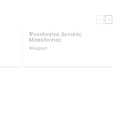
Ψυχολογίας Δυτικής
Μαιευτ
Μακεδονίας
Μακεδο
Φλώρινα
Πτολεμαΐ