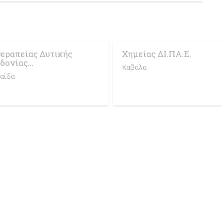
εραπείας Δυτικής
Χημείας ΔΙ.ΠΑ.Ε.
ονίας...
Καβάλα
αΐδα