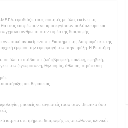
Ε.ΠΑ. εφοδιάζει τους φοιτητές με όλες εκείνες τις
ου θα τους επιτρέψουν να προσεγγίσουν πολύπλευρα και
 σύγχρονο άνθρωπο στον τομέα της διατροφής.
γνωστικό αντικείμενο της Επιστήμης της Διατροφής και της
ωταρχική έμφαση την εφαρμογή του στην πράξη. Η Επιστήμη
ε όλα τα στάδια της ζωής(βρεφική, παιδική, εφηβική,
 ανάγκες του (εγκυμοσύνη, θηλασμός, άθληση, στράτευση
ράς.
υποστήριξης και θεραπείας.
;
οφολογίας μπορείς να εργαστείς τόσο στον ιδιωτικό όσο
είς:
ιακά ιατρεία στα τμήματα διατροφής ως υπεύθυνος κλινικός