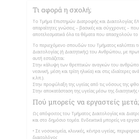
Τι αφορά η σχολή;
Το Τμήμα Επιστημών Διατροφής και Διαιτολογίας ΕΛ.Μ
απαραίτητες γνώσεις – βασικές και σύγχρονες – π
αποτελεσματικά όλα τα θέματα που απασχολούν το
Το περιεχόμενο σπουδών του Τμήματος καλύπτει το 
Διαιτολογίας (ή Διαιτητικής) του Ανθρώπου, με πρ
αυτή εστιάζεται:
Στην κάλυψη των θρεπτικών αναγκών του ανθρώπου σ
νεανική, μέση και τρίτη ηλικία) και στις ιδιαίτερες
κ.λπ.).
Στην προφύλαξη της υγείας από τις νόσους της φθο
Στην αποκατάσταση της υγείας μέσω της διαιτητικής 
Πού μπορείς να εργαστείς μετά
Ως απόφοιτος του Τμήματος Διαιτολογίας και Διατρ
και στο δημόσιο τομέα. Ενδεικτικά μπορείς να εργαστ
• Σε νοσοκομεία, κλινικές, κέντρα υγείας, περιφερε
διαιτολόγος