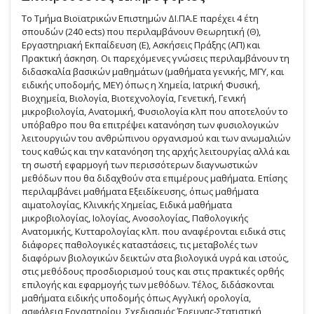
Το Τμήμα Βιοϊατρικών Επιστημών ΔΙ.ΠΑ.Ε παρέχει 4 έτη
σπουδών (240 ects) που περιλαμβάνουν Θεωρητική (Θ),
Εργαστηριακή Εκπαίδευση (Ε), Ασκήσεις Πράξης (ΑΠ) και
Πρακτική άσκηση. Οι παρεχόμενες γνώσεις περιλαμβάνουν τη
διδασκαλία βασικών μαθημάτων (μαθήματα γενικής, ΜΓΥ, και
ειδικής υποδομής, ΜΕΥ) όπως η Χημεία, Ιατρική Φυσική,
Βιοχημεία, Βιολογία, Βιοτεχνολογία, Γενετική, Γενική
μικροβιολογία, Ανατομική, Φυσιολογία κλπ που αποτελούν το
υπόβαθρο που θα επιτρέψει κατανόηση των φυσιολογικών
λειτουργιών του ανθρώπινου οργανισμού και των ανωμαλιών
τους καθώς και την κατανόηση της αρχής λειτουργίας αλλά και
τη σωστή εφαρμογή των περισσότερων διαγνωστικών
μεθόδων που θα διδαχθούν στα επιμέρους μαθήματα. Επίσης
περιλαμβάνει μαθήματα Εξειδίκευσης, όπως μαθήματα
αιματολογίας, Κλινικής Χημείας, Ειδικά μαθήματα
μικροβιολογίας, Ιολογίας, Ανοσολογίας, Παθολογικής
Ανατομικής, Κυτταρολογίας κλπ. που αναφέρονται ειδικά στις
διάφορες παθολογικές καταστάσεις, τις μεταβολές των
διαφόρων βιολογικών δεικτών στα βιολογικά υγρά και ιστούς,
στις μεθόδους προσδιορισμού τους και στις πρακτικές ορθής
επιλογής και εφαρμογής των μεθόδων. Τέλος, διδάσκονται
μαθήματα ειδικής υποδομής όπως Αγγλική ορολογία,
ασφάλεια Εργαστηρίου, Σχεδιασμός Έρευνας-Στατιστική,