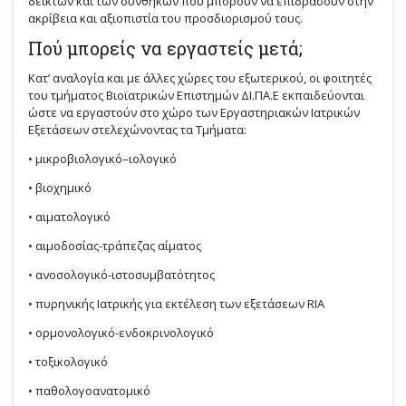
δεικτών και των συνθηκών που μπορούν να επιδράσουν στην
ακρίβεια και αξιοπιστία του προσδιορισμού τους.
Πού μπορείς να εργαστείς μετά;
Κατ’ αναλογία και με άλλες χώρες του εξωτερικού, οι φοιτητές
του τμήματος Βιοϊατρικών Επιστημών ΔΙ.ΠΑ.Ε εκπαιδεύονται
ώστε να εργαστούν στο χώρο των Εργαστηριακών Ιατρικών
Εξετάσεων στελεχώνοντας τα Τμήματα:
• μικροβιολογικό–ιολογικό
• βιοχημικό
• αιματολογικό
• αιμοδοσίας-τράπεζας αίματος
• ανοσολογικό-ιστοσυμβατότητος
• πυρηνικής Ιατρικής για εκτέλεση των εξετάσεων RIA
• ορμονολογικό-ενδοκρινολογικό
• τοξικολογικό
• παθολογοανατομικό