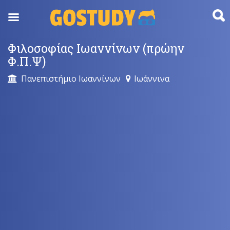
Skip
to
content
Φιλοσοφίας Ιωαννίνων (πρώην
Φ.Π.Ψ)
Πανεπιστήμιο Ιωαννίνων
Ιωάννινα