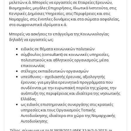
μελετών κ.ά. Μπορείς να εργαστείς σε Εταιρείες Ερευνών,
Βιομηχανίες, μεγάλες Επιχειρήσεις, Ιδιωτικά Ινστιτούτα, στις
Κεντρικές Δημόσιες Υπηρεσίες, στις Περιφέρειες και στις
Νομαρχίες, στις ένοπλες δυνάμεις και στα σώματα ασφαλείας,
στα σωφρονιστικά ιδρύματα κ.ά.
Μπορείς να ασκήσεις το επάγγελμα της Κοινωνιολογίας
δηλαδή να εργαστείς ως:
ειδικός σε θέματα κοινωνικών πολιτικών
σύμβουλος (consultant) σε κοινωνικές υπηρεσίες,
πολιτιστικούς και αθλητικούς οργανισμούς, μέσα
επικοινωνίας
στέλεχος εκπαιδευτικών οργανισμών
υπεύθυνος – σχεδιαστής έρευνας, αξιολογητής
έρευνας- για μεγάλα ερευνητικά προγράμματα που
συνδέονται με την ευρωπαϊκή πορεία της χώρας, την
ανάπτυξη της περιφέρειας και ιδιαίτερα της νησιωτικής
Ελλάδας
ως ειδικός επιστημονικός συνεργάτης στις κρατικές
υπηρεσίες και τους Οργανισμούς Τοπικής
Αυτοδιοίκησης, ιδιαίτερα στο χώρο της Νομαρχιακής
Αυτοδιοίκησης
Τέλος, σύμφωνα με το Ν.3918/2011 (ΦΕΚ 31/Α/2-3-2011), οι