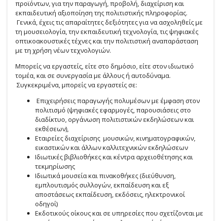
προϊόντων, για την παραγωγή, προβολή, διαχείριση και
εκπαιδευτική αξιοποίηση της πολιτιστικής πληροφορίας.
Γενικά, έχεις τις απαραίτητες δεξιότητες για να ασχοληθείς με
τη μουσειολογία, την εκπαιδευτική τεχνολογία, τις ψηφιακές
οπτικοακουστικές τέχνες και την πολιτιστική αναπαράσταση
με τη χρήση νέων τεχνολογιών.
Μπορείς να εργαστείς, είτε στο δημόσιο, είτε στον ιδιωτικό
τομέα, και σε συνεργασία με άλλους ή αυτοδύναμα.
Συγκεκριμένα, μπορείς να εργαστείς σε:
Επιχειρήσεις παραγωγής πολυμέσων με έμφαση στον
πολιτισμό (ψηφιακές εφαρμογές, παρουσιάσεις στο
διαδίκτυο, οργάνωση πολιτιστικών εκδηλώσεων και
εκθέσεων),
Εταιρείες διαχείρισης μουσικών, κινηματογραφικών,
εικαστικών και άλλων καλλιτεχνικών εκδηλώσεων
Ιδιωτικές βιβλιοθήκες και κέντρα αρχειοθέτησης και
τεκμηρίωσης
Ιδιωτικά μουσεία και πινακοθήκες (διεύθυνση,
εμπλουτισμός συλλογών, εκπαίδευση και εξ
αποστάσεως εκπαίδευση, εκδόσεις, ηλεκτρονικοί
οδηγοί)
Εκδοτικούς οίκους και σε υπηρεσίες που σχετίζονται με