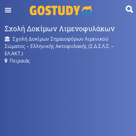
Skip
to
content
Σχολή Δοκίμων Λιμενοφυλάκων
Σχολή Δοκίμων Σημαιοφόρων Λιμενικού
Σώματος – Ελληνικής Ακτοφυλακής (Σ.Δ.Σ.Λ.Σ. –
ΕΛ.ΑΚΤ.)
Πειραιάς