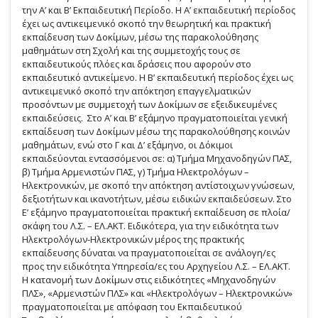
την Α’ και Β’ Εκπαιδευτική Περίοδο. Η Α’ εκπαιδευτική περίοδος
έχει ως αντικειμενικό σκοπό την θεωρητική και πρακτική
εκπαίδευση των Δοκίμων, μέσω της παρακολούθησης
μαθημάτων στη Σχολή και της συμμετοχής τους σε
εκπαιδευτικούς πλόες και δράσεις που αφορούν στο
εκπαιδευτικό αντικείμενο. Η Β’ εκπαιδευτική περίοδος έχει ως
αντικειμενικό σκοπό την απόκτηση επαγγελματικών
προσόντων με συμμετοχή των Δοκίμων σε εξειδικευμένες
εκπαιδεύσεις. Στο Α’ και Β’ εξάμηνο πραγματοποιείται γενική
εκπαίδευση των Δοκίμων μέσω της παρακολούθησης κοινών
μαθημάτων, ενώ στο Γ και Δ’ εξάμηνο, οι Δόκιμοι
εκπαιδεύονται εντασσόμενοι σε: α) Τμήμα Μηχανοδηγών ΠΑΣ,
β) Τμήμα Αρμενιστών ΠΑΣ, γ) Τμήμα Ηλεκτρολόγων –
Ηλεκτρονικών, με σκοπό την απόκτηση αντίστοιχων γνώσεων,
δεξιοτήτων και ικανοτήτων, μέσω ειδικών εκπαιδεύσεων. Στο
Ε’ εξάμηνο πραγματοποιείται πρακτική εκπαίδευση σε πλοία/
σκάφη του Λ.Σ. – ΕΛ.ΑΚΤ. Ειδικότερα, για την ειδικότητα των
Ηλεκτρολόγων-Ηλεκτρονικών μέρος της πρακτικής
εκπαίδευσης δύναται να πραγματοποιείται σε ανάλογη/ες
προς την ειδικότητα Υπηρεσία/ες του Αρχηγείου Λ.Σ. – ΕΛ.ΑΚΤ.
Η κατανομή των Δοκίμων στις ειδικότητες «Μηχανοδηγών
ΠΛΣ», «Αρμενιστών ΠΛΣ» και «Ηλεκτρολόγων – Ηλεκτρονικών»
πραγματοποιείται με απόφαση του Εκπαιδευτικού