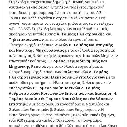
Στη Σχολή παρέχεται ακαδημαϊκή, λιμενική, ναυτική και
ναυτιλιακή εκπαίδευση. Επιπλέον, παρέχεται πρακτική
εκπαίδευση, προσαρμοσμένη στις απαιτήσεις του Λ.Σ. –
ΕΛ.ΑΚΤ. και καλλιεργείται η στρατιωτική και αστυνομική
αγωγή, ως απαραίτητο στοιχείο της ιδιότητας των στελεχών
Λ.Σ. – ΕΛ.ΑΚΤ. Στη Σχολή λειτουργούν οι ακόλουθοι τομείς
ακαδημαϊκής εκπαίδευσης:
Α. Τομέας Ηλεκτρονικής και
Τηλεπικοινωνιών
με τα ακόλουθα εργαστήρια: α.
Ηλεκτρονικής β. Τηλεπικοινωνιών
Β. Τομέας Ναυπηγικής
και Ναυτικής Μηχανολογίας
με τα ακόλουθα εργαστήρια:
α. Ναυπηγίας β. Ναυτικής Μηχανολογίας γ. Ναυτικών Μηχανών
εσωτερικής καύσεως
Γ. Τομέας Θερμοδυναμικής και
Μηχανικής Ρευστών
με τα ακόλουθα εργαστήρια: α.
Θερμοδυναμικής β. Καυσίμων και λιπαντικών
Δ. Τομέας
Ηλεκτροτεχνίας και Ηλεκτρονικών Υπολογιστών
με τα
ακόλουθα εργαστήρια: α. Ηλεκτροτεχνίας β. Ηλεκτρονικών
Υπολογιστών
Ε. Τομέας Μαθηματικών Ζ. Τομέας
Ανθρωπιστικών Κοινωνικών Επιστημών και Διοίκηση Η.
Τομέας Δικαίου Θ. Τομέας Ναυτιλίας και Θαλάσσιων
Επιστημών
με τα ακόλουθα εργαστήρια: α. Ναυτιλίας και
Θαλασσίων Επιστημών β. Θαλάσσιων Επιχειρήσεων. Η
εκπαίδευση οργανώνεται σε πέντε (05) Ακαδημαϊκά Εξάμηνα,
τρία (03) χειμερινά και δύο (02) εαρινά. Το πρόγραμμα
σπουδών για καθένα από τα δύο (02) πρώτα έτη περιλαμβάνει