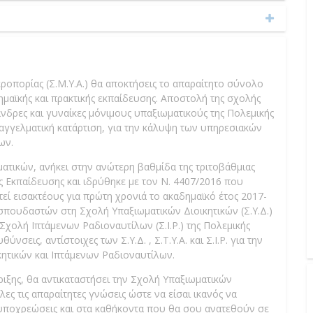
οπορίας (Σ.Μ.Υ.Α.) θα αποκτήσεις το απαραίτητο σύνολο
ημαϊκής και πρακτικής εκπαίδευσης. Αποστολή της σχολής
άνδρες και γυναίκες μόνιμους υπαξιωματικούς της Πολεμικής
παγγελματική κατάρτιση, για την κάλυψη των υπηρεσιακών
ων.
ματικών, ανήκει στην ανώτερη βαθμίδα της τριτοβάθμιας
ς Εκπαίδευσης και ιδρύθηκε με τον Ν. 4407/2016 που
τεί εισακτέους για πρώτη χρονιά το ακαδημαϊκό έτος 2017-
 σπουδαστών στη Σχολή Υπαξιωματικών Διοικητικών (Σ.Υ.Δ.)
η Σχολή Ιπτάμενων Ραδιοναυτίλων (Σ.Ι.Ρ.) της Πολεμικής
νσεις, αντίστοιχες των Σ.Υ.Δ. , Σ.Τ.Υ.Α. και Σ.Ι.Ρ. για την
ητικών και Ιπτάμενων Ραδιοναυτίλων.
ριξης, θα αντικαταστήσει την Σχολή Υπαξιωματικών
ες τις απαραίτητες γνώσεις ώστε να είσαι ικανός να
ς υποχρεώσεις και στα καθήκοντα που θα σου ανατεθούν σε