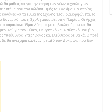
νώ θα μάθεις και για την χρήση των νέων τεχνολογιών
εις κτήμα σου τον Κώδικα Τιμής του Δοκίμου, ο οποίος
 κανόνες και τα έθιμα της Σχολής. Έτσι, διαμορφώνεται το
κό δυναμικό που η Σχολή αποδίδει στην Πατρίδα. Οι Αρχές,
στα παρακάτω: “Είμαι Δόκιμος με τη βούλησή μου και θα
 μεριμνώ για τον Ηθικό, Θεωρητικό και Αισθητικό μου βίο
πος Υπεύθυνος, Υπερήφανος και Ελεύθερος δε θα κάνω ποτέ
 δε θα ανέχομαι κανέναν, μεταξύ των Δοκίμων, που δεν
;