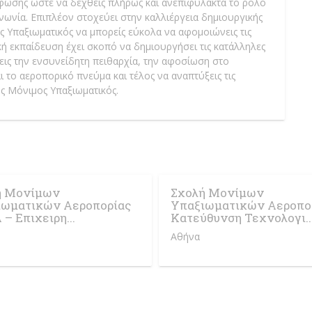
ρφωσης ώστε να δεχθείς πλήρως και ανεπιφύλακτα το ρόλο
νωνία. Επιπλέον στοχεύει στην καλλιέργεια δημιουργικής
 Υπαξιωματικός να μπορείς εύκολα να αφομοιώνεις τις
ική εκπαίδευση έχει σκοπό να δημιουργήσει τις κατάλληλες
εις την ενσυνείδητη πειθαρχία, την αφοσίωση στο
 το αεροπορικό πνεύμα και τέλος να αναπτύξεις τις
ός Μόνιμος Υπαξιωματικός.
ή Μονίμων
Σχολή Μονίμων
ιωματικών Αεροπορίας
Υπαξιωματικών Αεροπο
– Επιχειρη...
Κατεύθυνση Τεχνολογι..
Αθήνα