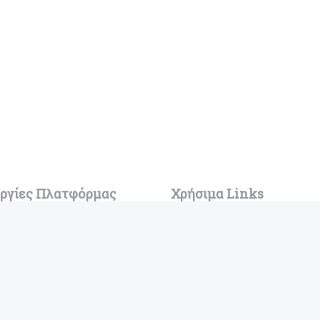
υργίες Πλατφόρμας
Χρήσιμα Links
ση Σχολών
Blog
ες Σχολές
Η ιστορία του Buddy
γία Μηχανογραφικού
Πολιτική χρήσης Cookies
ατικοί Κλάδοι
Όροι Χρήσης και Προστασία Δ