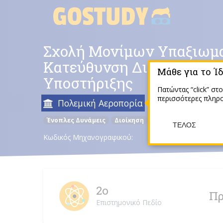
Skip
to
content
Σχολή Μονίμων Υπαξιωμα
Κατεύθυνση Διοικητικής 
Μάθε για το Ί
Υποστήριξης
Πατώντας “click” στ
περισσότερες πληρο
Πολεμική Αεροπορία
Αθήνα
Ένοπλες Δυνάμεις
Διοίκηση
ΤΈΛΟΣ
Κωδικός Μηχανογραφικού:
2ο
Πρ
Επιστημονικό Πεδίο