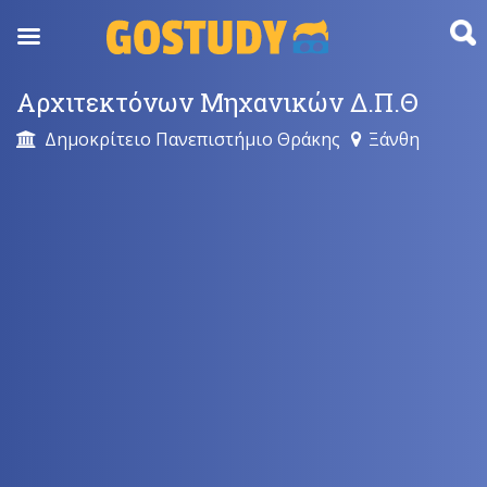
Skip
to
content
Αρχιτεκτόνων Μηχανικών Δ.Π.Θ
Δημοκρίτειο Πανεπιστήμιο Θράκης
Ξάνθη