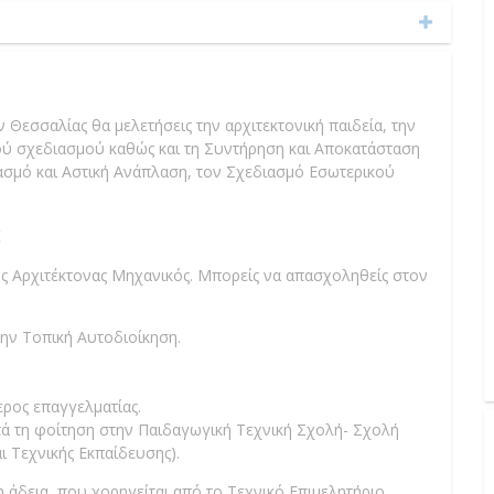
Θεσσαλίας θα μελετήσεις την αρχιτεκτονική παιδεία, την
ικού σχεδιασμού καθώς και τη Συντήρηση και Αποκατάσταση
ασμό και Αστική Ανάπλαση, τον Σχεδιασμό Εσωτερικού
;
ως Αρχιτέκτονας Μηχανικός. Μπορείς να απασχοληθείς στον
την Τοπική Αυτοδιοίκηση.
ερος επαγγελματίας.
τά τη φοίτηση στην Παιδαγωγική Τεχνική Σχολή- Σχολή
ι Τεχνικής Εκπαίδευσης).
η άδεια, που χορηγείται από το Τεχνικό Επιμελητήριο