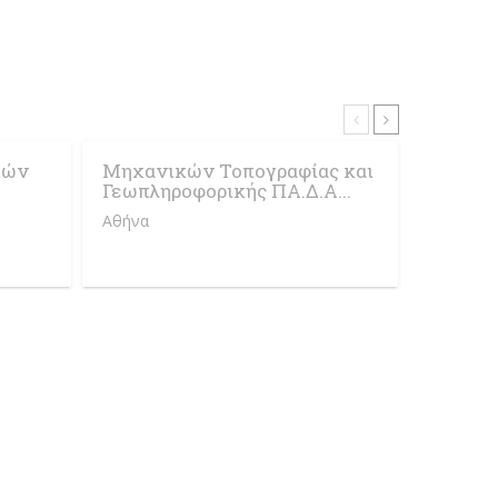
κών
Μηχανικών Τοπογραφίας και
Μηχανι
Γεωπληροφορικής ΠΑ.Δ.Α...
Σχεδία
ΠΑ.Δ.Α.
Αθήνα
Αθήνα