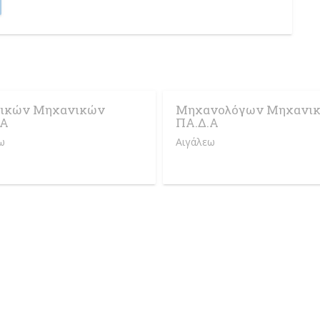
τικών Μηχανικών
Μηχανολόγων Μηχανι
.Α
ΠΑ.Δ.Α
ω
Αιγάλεω