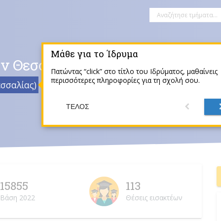
Μάθε για το Ίδρυμα
ν Θεσσαλίας
Πατώντας “click” στο τίτλο του Ιδρύματος, μαθαίνεις
περισσότερες πληροφορίες για τη σχολή σου.
σσαλίας)
Βόλος
ΤΈΛΟΣ
15855
113
Βάση 2022
Θέσεις εισακτέων