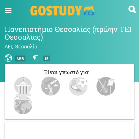
Skip
to
content
Πανεπιστήμιο Θεσσαλίας (πρώην ΤΕΙ
Θεσσαλίας)
ΑΕΙ, Θεσσαλία
886
15
Είναι γνωστό για: