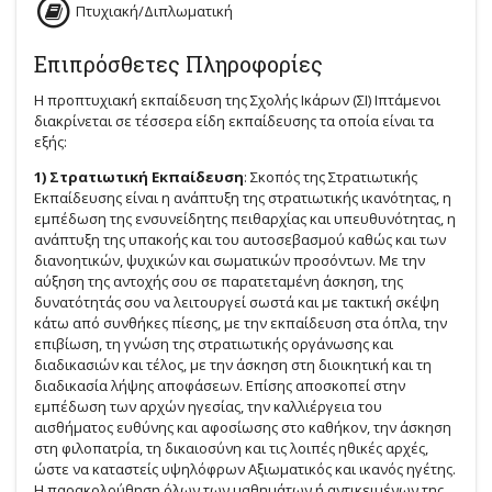
Πτυχιακή/Διπλωματική
Επιπρόσθετες Πληροφορίες
Η προπτυχιακή εκπαίδευση της Σχολής Ικάρων (ΣΙ) Ιπτάμενοι
διακρίνεται σε τέσσερα είδη εκπαίδευσης τα οποία είναι τα
εξής:
1) Στρατιωτική Εκπαίδευση
: Σκοπός της Στρατιωτικής
Εκπαίδευσης είναι η ανάπτυξη της στρατιωτικής ικανότητας, η
εμπέδωση της ενσυνείδητης πειθαρχίας και υπευθυνότητας, η
ανάπτυξη της υπακοής και του αυτοσεβασμού καθώς και των
διανοητικών, ψυχικών και σωματικών προσόντων. Με την
αύξηση της αντοχής σου σε παρατεταμένη άσκηση, της
δυνατότητάς σου να λειτουργεί σωστά και με τακτική σκέψη
κάτω από συνθήκες πίεσης, με την εκπαίδευση στα όπλα, την
επιβίωση, τη γνώση της στρατιωτικής οργάνωσης και
διαδικασιών και τέλος, με την άσκηση στη διοικητική και τη
διαδικασία λήψης αποφάσεων. Επίσης αποσκοπεί στην
εμπέδωση των αρχών ηγεσίας, την καλλιέργεια του
αισθήματος ευθύνης και αφοσίωσης στο καθήκον, την άσκηση
στη φιλοπατρία, τη δικαιοσύνη και τις λοιπές ηθικές αρχές,
ώστε να καταστείς υψηλόφρων Αξιωματικός και ικανός ηγέτης.
Η παρακολούθηση όλων των μαθημάτων ή αντικειμένων της