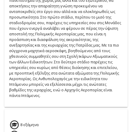
πανεπιστήμια της χώρας μας αλλά και του εξωτερικού, θα
αποκτήσεις την απαραίτητη γνώση προκειμένου να
ανταποκριθείς στο έργο σου αλλά και να ολοκληρωθείς ως
προσωπικότητα. Στο πρώτο στάδιο, περίπου το μισό της
σταδιοδρομίας σου, παρέχεις τις υπηρεσίες σου στις Μονάδες
που έχουν ενεργά αναλάβει να φέρουν σε πέρας την ύψιστη
αποστολή της Πολεμικής Αεροπορίας μας, που είναι η
προάσπιση και διασφάλιση της ακεραιότητας, της
ανεξαρτησίας και της κυριαρχίας της Πατρίδας μας. Με τα πιο
σύγχρονα μαχητικά αεροσκάφη, βοηθούμενος από τους
χθεσινούς συμμαθητές σου στη Σχολή Ικάρων Αξιωματικούς
των άλλων Ειδικοτήτων. Στο δεύτερο στάδιο παρέχεις τις
υπηρεσίες σου κυρίως από θέσεις διοίκησης και επιτελείου,
με προοπτική εξέλιξης στα ανώτατα αξιώματα της Πολεμικής
Αεροπορίας. Ως Ανθυπολοχαγός με την ειδικότητα του
Ιπτάμενου μπορείς να εξελίσσεσαι μέχρι τις ανώτατες
βαθμίδες της ιεραρχίας, ενώ ο Αρχηγός Αεροπορίας είναι
πάντα Ιπτάμενος.
8 εξάμηνα