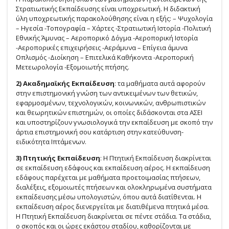
Στρατιωτικής Εκπαίδευσης είναι υποχρεωτική. Η διδακτική
ύλη υποχρεωτικής παρακολούθησης είναι η εξής: – Ψυχολογία
– Ηγεσία -Τοπογραφία – Χάρτες -Στρατιωτική Ιστορία -Πολιτική
Εθνικής Άμυνας – Αεροπορικό Δόγμα -Αεροπορική Ιστορία
-Αεροπορικές επιχειρήσεις -Αεράμυνα – Επίγεια άμυνα
Οπλισμός -Διοίκηση – Επιτελικά Καθήκοντα -Αεροπορική
Μετεωρολογία -Εξομοιωτής πτήσης.
2) Ακαδημαϊκής Εκπαίδευση
: τα μαθήματα αυτά αφορούν
στην επιστημονική γνώση των αντικειμένων των θετικών,
εφαρμοσμένων, τεχνολογικών, κοινωνικών, ανθρωπιστικών
και θεωρητικών επιστημών, οι οποίες διδάσκονται στα ΑΣΕΙ
και υποστηρίζουν γνωσιολογικά την εκπαίδευση με σκοπό την
άρτια επιστημονική σου κατάρτιση στην κατεύθυνση-
ειδικότητα Ιπτάμενων.
3) Πτητικής Εκπαίδευση
: Η Πτητική Εκπαίδευση διακρίνεται
σε εκπαίδευση εδάφους και εκπαίδευση αέρος. Η εκπαίδευση
εδάφους παρέχεται με μαθήματα προετοιμασίας πτήσεων,
διαλέξεις, εξομοιωτές πτήσεων και ολοκληρωμένα συστήματα
εκπαίδευσης μέσω υπολογιστών, όπου αυτά διατίθενται. Η
εκπαίδευση αέρος διενεργείται με διατιθέμενα πτητικά μέσα.
Η Πτητική Εκπαίδευση διακρίνεται σε πέντε στάδια. Τα στάδια,
ο σκοπός και οι ώρες εκάστου σταδίου, καθορίζονται με