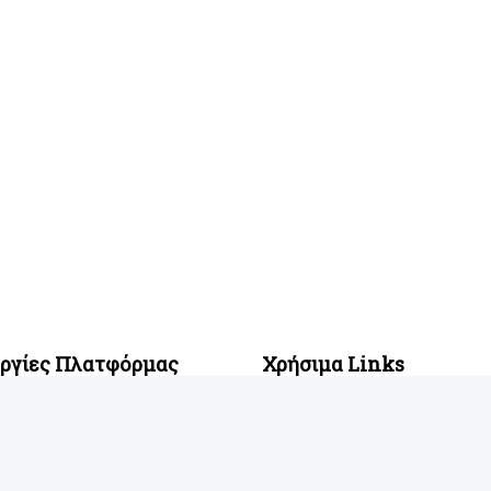
υργίες Πλατφόρμας
Χρήσιμα Links
ση Σχολών
Blog
ες Σχολές
Η ιστορία του Buddy
γία Μηχανογραφικού
Πολιτική χρήσης Cookies
ατικοί Κλάδοι
Όροι Χρήσης και Προστασία Δ