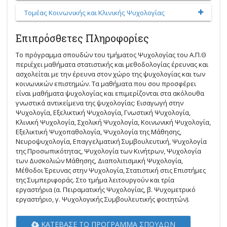
Tομέας Kοινωνικής και Kλινικής Ψυχολογίας
Επιπρόσθετες Πληροφορίες
Το πρόγραμμα σπουδών του τμήματος Ψυχολογίας του Α.Π.Θ
περιέχει μαθήματα στατιστικής και μεθοδολογίας έρευνας και
ασχολείται με την έρευνα στον χώρο της ψυχολογίας και των
κοινωνικών επιστημών. Τα μαθήματα που σου προσφέρει
είναι μαθήματα ψυχολογίας και επιμερίζονται στα ακόλουθα
γνωστικά αντικείμενα της ψυχολογίας: Εισαγωγή στην
Ψυχολογία, Εξελικτική Ψυχολογία, Γνωστική Ψυχολογία,
Κλινική Ψυχολογία, Σχολική Ψυχολογία, Κοινωνική Ψυχολογία,
Εξελικτική Ψυχοπαθολογία, Ψυχολογία της Μάθησης,
Νευροψυχολογία, Επαγγελματική Συμβουλευτική, Ψυχολογία
της Προσωπικότητας, Ψυχολογία των Κινήτρων, Ψυχολογία
των Δυσκολιών Μάθησης, Διαπολιτισμική Ψυχολογία,
Μέθοδοι Έρευνας στην Ψυχολογία, Στατιστική στις Επιστήμες
της Συμπεριφοράς. Στο τμήμα λειτουργούν και τρία
εργαστήρια (α. Πειραματικής Ψυχολογίας, β. Ψυχομετρικό
εργαστήριο, γ. Ψυχολογικής Συμβουλευτικής φοιτητών).
ΚΑΤΈΒΑΣΕ ΤΟ ΠΡΌΓΡΑΜΜΑ ΣΠΟΥΔΏΝ