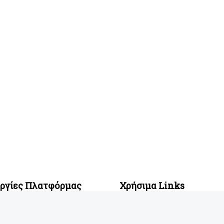
υργίες Πλατφόρμας
Χρήσιμα Links
ση Σχολών
Blog
ες Σχολές
Η ιστορία του Buddy
γία Μηχανογραφικού
Πολιτική χρήσης Cookies