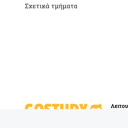
Σχετικά τμήματα
Λειτο
Αναζήτη
Αγαπημέν
Είμαστε η Νο. 1 μηχανή αναζήτησης
Δημιουρ