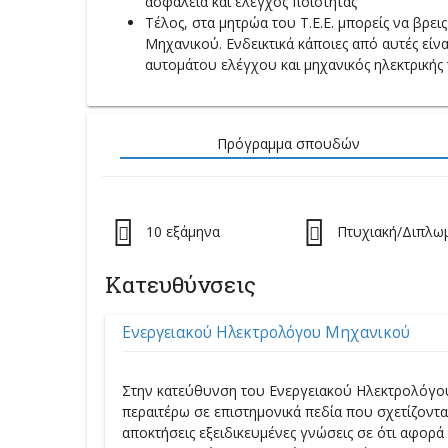
ασφάλεια και έλεγχος ποιότητας
Τέλος, στα μητρώα του Τ.Ε.Ε. μπορείς να βρει
Μηχανικού. Ενδεικτικά κάποιες από αυτές εί
αυτομάτου ελέγχου και μηχανικός ηλεκτρικής 
Πρόγραμμα σπουδών
10 εξάμηνα
Πτυχιακή/Διπλω
Κατευθύνσεις
Eνεργειακού Hλεκτρολόγου Mηχανικού
Στην κατεύθυνση του Ενεργειακού Ηλεκτρολόγου 
περαιτέρω σε επιστημονικά πεδία που σχετίζονται
αποκτήσεις εξειδικευμένες γνώσεις σε ότι αφορά 