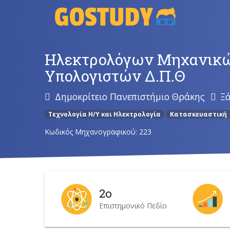
Skip
to
content
Ηλεκτρολόγων Μηχανικώ
Υπολογιστών Δ.Π.Θ
Δημοκρίτειο Πανεπιστήμιο Θράκης
Ξ
Τεχνολογία Η/Y και Ηλεκτρολογία
Κατασκευαστική
Κωδικός Μηχανογραφικού: 223
2ο
Επιστημονικό Πεδίο