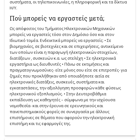
συστήματα, οι τηλεπικοινωνίες, η πληροφορική και τα δίκτυα
Η/Υ.
Πού μπορείς να εργαστείς μετά;
Ως απόφοιτος του Τμήματος Ηλεκτρονικών Μηχανικών
μπορείς να εργαστείς τόσο στον Δημόσιο όσο και στον
Ιδιωτικό τομέα. Ενδεικτικά μπορείς να εργαστείς: • Σε
βιομηχανίες, σε βιοτεχνίες και σε επιχειρήσεις, αντικείμενο
των οποίων είναι η παραγωγή ηλεκτρονικών στοιχείων,
διατάξεων , συσκευών κ.α. ως στελέχη • Σε ηλεκτρονικά
εργαστήρια ως διευθυντές • Πάνω σε εκτιμήσεις και
πραγματογνωμοσύνες- είτε μόνος σου είτε σε επιτροπές- για
ζημιές που προκλήθηκαν από οποιαδήποτε αιτία σε
ηλεκτρονικές διατάξεις, συσκευές, συστήματα και
εγκαταστάσεις, την αξιολόγηση προσφορών κάθε φύσεως
ηλεκτρονικού εξοπλισμούς. • Στην Δευτεροβάθμια
εκπαίδευση ως καθηγητές – σύμφωνα με την ισχύουσα
νομοθεσία- και στην έρευνα σε ερευνητικούς και
πανεπιστημιακούς φορείς σε συνεργασία με άλλους
επιστήμονες σε θέματα που αφορούν την ηλεκτρονική
επιστήμη και τις εφαρμογές της.