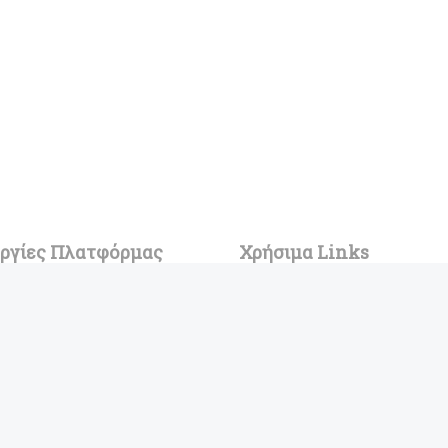
υργίες Πλατφόρμας
Χρήσιμα Links
ση Σχολών
Blog
ες Σχολές
Η ιστορία του Buddy
γία Μηχανογραφικού
Πολιτική χρήσης Cookies
ατικοί Κλάδοι
Όροι Χρήσης και Προστασία Δ
ed 🙂