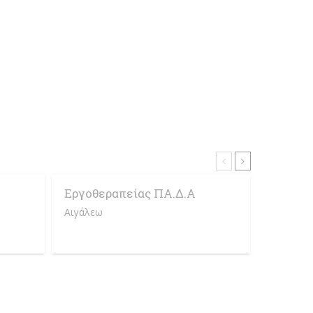
Εργοθεραπείας ΠΑ.Δ.Α
Δημόσι
Υγείας 
Αιγάλεω
Αιγάλεω