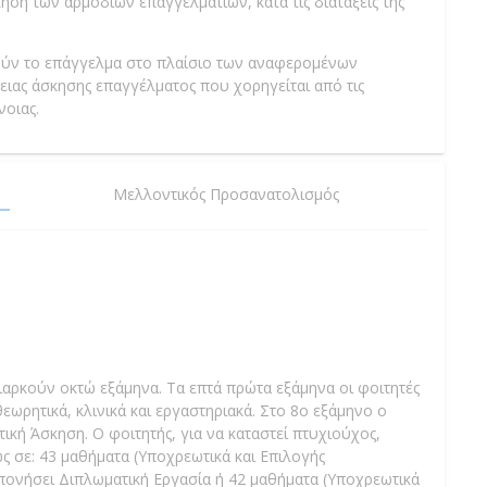
η των αρμόδιων επαγγελματιών, κατά τις διατάξεις της
ούν το επάγγελμα στο πλαίσιο των αναφερομένων
ιας άσκησης επαγγέλματος που χορηγείται από τις
νοιας.
Μελλοντικός Προσανατολισμός
η
αρκούν οκτώ εξάμηνα. Τα επτά πρώτα εξάμηνα οι φοιτητές
ρητικά, κλινικά και εργαστηριακά. Στο 8ο εξάμηνο ο
κή Άσκηση. Ο φοιτητής, για να καταστεί πτυχιούχος,
ς σε: 43 μαθήματα (Υποχρεωτικά και Επιλογής
πονήσει Διπλωματική Εργασία ή 42 μαθήματα (Υποχρεωτικά