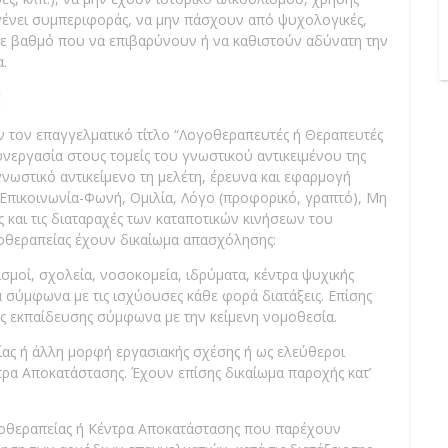
ν γένει συμπεριφοράς, να μην πάσχουν από ψυχολογικές,
 σε βαθμό που να επιβαρύνουν ή να καθιστούν αδύνατη την
.
;
 τον επαγγελματικό τίτλο “Λογοθεραπευτές ή Θεραπευτές
νεργασία στους τομείς του γνωστικού αντικειμένου της
νωστικό αντικείμενο τη μελέτη, έρευνα και εφαρμογή
πικοινωνία-Φωνή, Ομιλία, Λόγο (προφορικό, γραπτό), Μη
ώς και τις διαταραχές των καταποτικών κινήσεων του
οθεραπείας έχουν δικαίωμα απασχόλησης:
σμοί, σχολεία, νοσοκομεία, ιδρύματα, κέντρα ψυχικής
χία σύμφωνα με τις ισχύουσες κάθε φορά διατάξεις. Επίσης
ης εκπαίδευσης σύμφωνα με την κείμενη νομοθεσία.
σίας ή άλλη μορφή εργασιακής σχέσης ή ως ελεύθεροι
τρα Αποκατάστασης. Έχουν επίσης δικαίωμα παροχής κατ’
γοθεραπείας ή Κέντρα Αποκατάστασης που παρέχουν