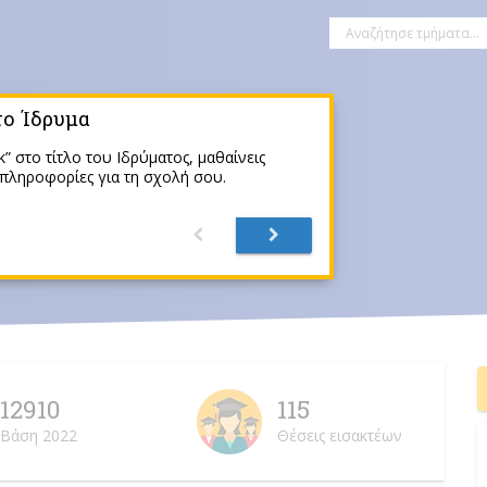
το Ίδρυμα
ν
k” στο τίτλο του Ιδρύματος, μαθαίνεις
πληροφορίες για τη σχολή σου.
ία
Επιστήμες Υγείας
12910
115
Βάση 2022
Θέσεις εισακτέων