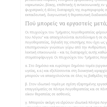
ναρκωτικών, βίαιης, επιθετικής ή αντικοινωνικής ε
ψυχιατρικές ή άλλες διαταραχές της συμπεριφοράς
εκπαιδευτική, διαγνωστική ή θεραπευτική διαδικασία
Πού μπορείς να εργαστείς μετά
Οι πτυχιούχοι του Τμήματος Λογοθεραπείας φέρουν
του Λόγου” και απασχολούνται αυτοδύναμα ή σε συ
Λογοθεραπείας, δηλαδή της επιστήμης που έχει ως γ
επιστημονικών γνώσεων γύρω από την Ανθρώπινη Ε
λεκτική επικοινωνία – και τις διαταραχές αυτής καθ
στοματοφάρυγγα. Οι πτυχιούχοι του Τμήματος Λογ
α. Στο δημόσιο και ευρύτερο δημόσιο τομέα (οργανι
υγείας, κ.α.) και εξελίσσονται στη διοικητική ιεραρ
μπορούν να απασχολούνται σε όλες τις βαθμίδες τ
β. Στον ιδιωτικό τομέα με σχέση εξαρτημένης εργα
επαγγελματίες σε Κέντρα Λογοθεραπείας και σε Κέν
οίκον θεραπείας σε ασθενείς.
γ. Μπορούν ακόμη να ιδρύουν ιδιωτικά Κέντρα Λο