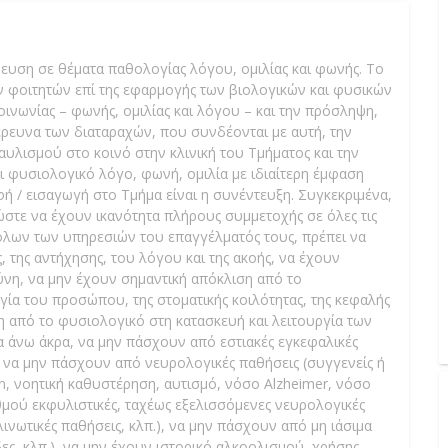
ευση σε θέματα παθολογίας λόγου, ομιλίας και φωνής. Το
ν φοιτητών επί της εφαρμογής των βιολογικών και φυσικών
ινωνίας – φωνής, ομιλίας και λόγου – και την πρόσληψη,
έρευνα των διαταραχών, που συνδέονται με αυτή, την
υλισμού στο κοινό στην κλινική του Τμήματος και την
 φυσιολογικό λόγο, φωνή, ομιλία με ιδιαίτερη έμφαση
 / εισαγωγή στο Τμήμα είναι η συνέντευξη. Συγκεκριμένα,
ώστε να έχουν ικανότητα πλήρους συμμετοχής σε όλες τις
 όλων των υπηρεσιών του επαγγέλματός τους, πρέπει να
, της αντήχησης, του λόγου και της ακοής, να έχουν
νη, να μην έχουν σημαντική απόκλιση από το
γία του προσώπου, της στοματικής κοιλότητας, της κεφαλής
η από το φυσιολογικό στη κατασκευή και λειτουργία των
α άνω άκρα, να μην πάσχουν από εστιακές εγκεφαλικές
, να μην πάσχουν από νευρολογικές παθήσεις (συγγενείς ή
 νοητική καθυστέρηση, αυτισμό, νόσο Alzheimer, νόσο
μού εκφυλιστικές, ταχέως εξελισσόμενες νευρολογικές
νωτικές παθήσεις, κλπ.), να μην πάσχουν από μη ιάσιμα
ες, κλπ.), να μην έχουν ιστορικό αλκοολισμού, χρήσης