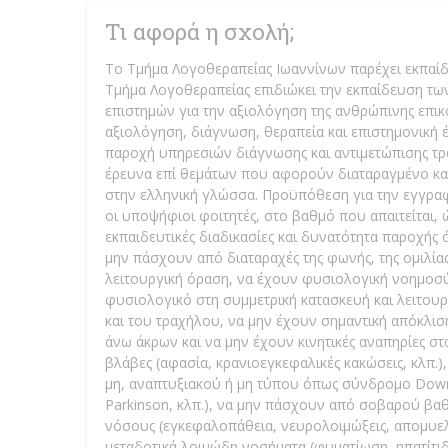
Τι αφορά η σχολή;
Το Τμήμα Λογοθεραπείας Ιωαννίνων παρέχει εκπαίδ
Τμήμα Λογοθεραπείας επιδιώκει την εκπαίδευση τω
επιστημών για την αξιολόγηση της ανθρώπινης επικο
αξιολόγηση, διάγνωση, θεραπεία και επιστημονική 
παροχή υπηρεσιών διάγνωσης και αντιμετώπισης τρα
έρευνα επί θεμάτων που αφορούν διαταραγμένο και
στην ελληνική γλώσσα. Προϋπόθεση για την εγγραφή
οι υποψήφιοι φοιτητές, στο βαθμό που απαιτείται, 
εκπαιδευτικές διαδικασίες και δυνατότητα παροχής
μην πάσχουν από διαταραχές της φωνής, της ομιλίας
λειτουργική όραση, να έχουν φυσιολογική νοημοσύ
φυσιολογικό στη συμμετρική κατασκευή και λειτουρ
και του τραχήλου, να μην έχουν σημαντική απόκλισ
άνω άκρων και να μην έχουν κινητικές αναπηρίες στ
βλάβες (αφασία, κρανιοεγκεφαλικές κακώσεις, κλπ.)
μη, αναπτυξιακού ή μη τύπου όπως σύνδρομο Down,
Parkinson, κλπ.), να μην πάσχουν από σοβαρού βαθ
νόσους (εγκεφαλοπάθεια, νευρολοιμώξεις, απομυελι
μεταδοτικά λοιμώδη νοσήματα (φυματίωση, ηπατίτιδ