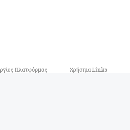
υργίες Πλατφόρμας
Χρήσιμα Links
ση Σχολών
Blog
ες Σχολές
Η ιστορία του Buddy
γία Μηχανογραφικού
Πολιτική χρήσης Cookies
ατικοί Κλάδοι
Όροι Χρήσης και Προστασία Δ
ed 🙂