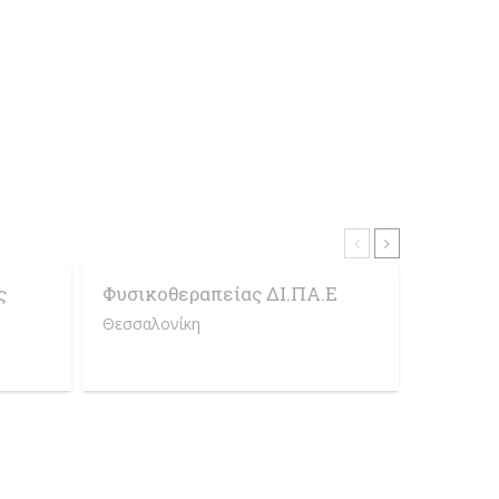
ς
Φυσικοθεραπείας ΔΙ.ΠΑ.Ε
Φυσικο
Πελοπ
Θεσσαλονίκη
Σπάρτη