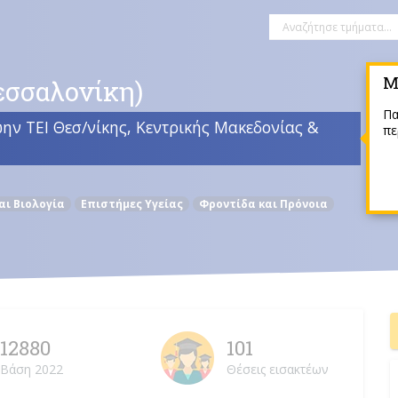
Μ
εσσαλονίκη)
Πα
ην ΤΕΙ Θεσ/νίκης, Κεντρικής Μακεδονίας &
πε
αι Βιολογία
Επιστήμες Υγείας
Φροντίδα και Πρόνοια
12880
101
Βάση 2022
Θέσεις εισακτέων