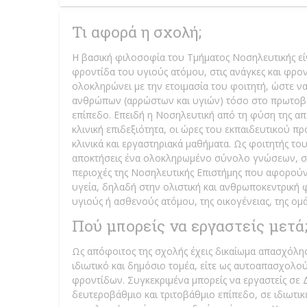
Τι αφορά η σχολή;
Η βασική φιλοσοφία του Τμήματος Νοσηλευτικής είν
φροντίδα του υγιούς ατόμου, στις ανάγκες και φρο
ολοκληρώνει με την ετοιμασία του φοιτητή, ώστε να 
ανθρώπων (αρρώστων και υγιών) τόσο στο πρωτοβά
επίπεδο. Επειδή η Νοσηλευτική από τη φύση της απα
κλινική επιδεξιότητα, οι ώρες του εκπαιδευτικού π
κλινικά και εργαστηριακά μαθήματα. Ως φοιτητής το
αποκτήσεις ένα ολοκληρωμένο σύνολο γνώσεων, στο
περιοχές της Νοσηλευτικής Επιστήμης που αφορούν
υγεία, δηλαδή στην ολιστική και ανθρωποκεντρική 
υγιούς ή ασθενούς ατόμου, της οικογένειας, της ομά
Πού μπορείς να εργαστείς μετά
Ως απόφοιτος της σχολής έχεις δικαίωμα απασχόλη
ιδιωτικό και δημόσιο τομέα, είτε ως αυτοαπασχολ
φροντίδων. Συγκεκριμένα μπορείς να εργαστείς σε 
δευτεροβάθμιο και τριτοβάθμιο επίπεδο, σε ιδιωτικέ