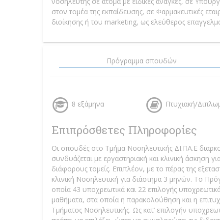
νοσηλευτής σε άτομα με ειδικές ανάγκες, σε Υπουργ
στον τομέα της εκπαίδευσης, σε Φαρμακευτικές ετα
διοίκησης ή του marketing, ως ελεύθερος επαγγελμα
Πρόγραμμα σπουδών
8 εξάμηνα
Πτυχιακή/Διπλω
Επιπρόσθετες Πληροφορίες
Οι σπουδές στο Τμήμα Νοσηλευτικής ΔΙ.ΠΑ.Ε διαρκο
συνδυάζεται με εργαστηριακή και κλινική άσκηση γι
διάφορους τομείς. Επιπλέον, με το πέρας της εξετα
κλινική Νοσηλευτική για διάστημα 3 μηνών. Το Πρ
οποία 43 υποχρεωτικά και 22 επιλογής υποχρεωτικά
μαθήματα, στα οποία η παρακολούθηση και η επιτυχή
Τμήματος Νοσηλευτικής. Ως κατ’ επιλογήν υποχρεωτι