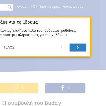
Κλάδοι
TOP Πανεπιστήμια
Λογαριασμός
άθε για το Ίδρυμα
τώντας “click” στο τίτλο του Ιδρύματος, μαθαίνεις
ρισσότερες πληροφορίες για τη σχολή σου.
ΤΈΛΟΣ
Facebook
1
1
Share
Η συμβουλή του Buddy