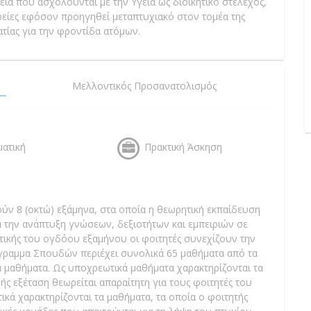
εία που ασχολούνται με την Υγεία ως διοικητικό στέλεχος,
ιρείες εφόσον προηγηθεί μεταπτυχιακό στον τομέα της
τίας για την φροντίδα ατόμων.
Μελλοντικός Προσανατολισμός
ματική
Πρακτική Άσκηση
ύν 8 (οκτώ) εξάμηνα, στα οποία η θεωρητική εκπαίδευση
α την ανάπτυξη γνώσεων, δεξιοτήτων και εμπειριών σε
στικής του ογδόου εξαμήνου οι φοιτητές συνεχίζουν την
όγραμμα Σπουδών περιέχει συνολικά 65 μαθήματα από τα
 μαθήματα. Ως υποχρεωτικά μαθήματα χαρακτηρίζονται τα
ς εξέταση θεωρείται απαραίτητη για τους φοιτητές του
κά χαρακτηρίζονται τα μαθήματα, τα οποία ο φοιτητής