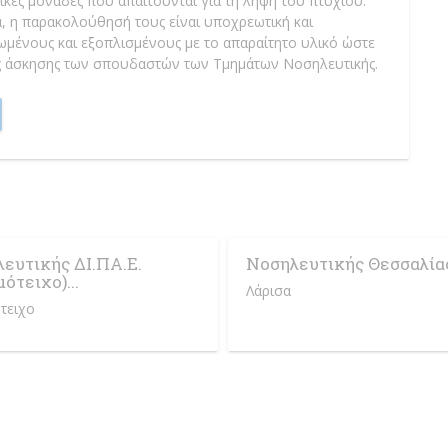
τικές μονάδες που απαιτούνται για τη λήψη του πτυχίου.
, η παρακολούθησή τους είναι υποχρεωτική και
μένους και εξοπλισμένους με το απαραίτητο υλικό ώστε
κής άσκησης των σπουδαστών των Τμημάτων Νοσηλευτικής.
ευτικής ΔΙ.ΠΑ.Ε.
Νοσηλευτικής Θεσσαλία
ότειχο)...
Λάρισα
τειχο