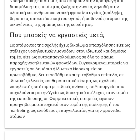
Νοσηλευτικής Επιστήμης που αφορούν στην προαγωγή και
διασφάλιση της ποιότητας ζωής στην υγεία, δηλαδή στην
ολιστική και ανθρωποκεντρική φροντίδα υγείας (πρόληψη,
θεραπεία, αποκατάσταση) του υγιούς ή ασθενούς ατόμου, της
οικογένειας, της ομάδας και της κοινότητας.
Πού μπορείς να εργαστείς μετά;
Ως απόφοιτος της σχολής έχεις δικαίωμα απασχόλησης είτε ως
στέλεχος νοσηλευτικών μονάδων, στον ιδιωτικό και δημόσιο
τομέα, είτε ως αυτοαπασχολούμενος σε όλο το φάσμα
παροχής νοσηλευτικών φροντίδων. Συγκεκριμένα μπορείς να
εργαστείς σε Δημόσια ή Ιδιωτικά Νοσοκομεία σε
πρωτοβάθμιο, δευτεροβάθμιο και τριτοβάθμιο επίπεδο, σε
ιδιωτικές κλινικές και θεραπευτικά κέντρα, ως σχολικός
νοσηλευτής σε άτομα με ειδικές ανάγκες, σε Υπουργεία που
ασχολούνται με την Υγεία ως διοικητικό στέλεχος, στον τομέα
της εκπαίδευσης, σε Φαρμακευτικές εταιρείες εφόσον
προηγηθεί μεταπτυχιακό στον τομέα της διοίκησης ή του
marketing, ως ελεύθερος επαγγελματίας για την φροντίδα
ατόμων.