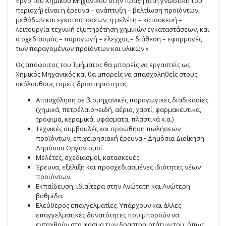
Έργο του Χημικού Μηχανικού στην πράξη (στη γνωστική του
περιοχή) είναι η έρευνα – ανάπτυξη – βελτίωση προϊόντων,
μεθόδων και εγκαταστάσεων, η μελέτη – κατασκευή –
λειτουργία-τεχνική εξυπηρέτηση χημικών εγκαταστάσεων, και
ο σχεδιασμός – παραγωγή – έλεγχος – διάθεση – εφαρμογές
των παραγομένων προϊόντων και υλικών.»
Ως απόφοιτος του Τμήματος θα μπορείς να εργαστείς ως
Χημικός Μηχανικός και θα μπορείς να απασχοληθείς στους
ακόλουθους τομείς δραστηριότητας:
Απασχόληση σε βιομηχανικές παραγωγικές διαδικασίες
(χημικά, πετρέλαιο¬ειδή, αέριο, χαρτί, φαρμακευτικά,
τρόφιμα, κεραμικά, υφάσματα, πλαστικά κ.α.)
Τεχνικές συμβουλές και προώθηση πωλήσεων
προϊόντων, επιχειρησιακή έρευνα • Δημόσια Διοίκηση –
Δημόσιοι Οργανισμοί.
Μελέτες, σχεδιασμοί, κατασκευές.
Έρευνα, εξέλιξη και προσχεδιασμένες ιδιότητες νέων
προϊόντων.
Εκπαίδευση, ιδιαίτερα στην Ανώτατη και Ανώτερη
βαθμίδα.
Ελεύθερος επαγγελματίες. Υπάρχουν και άλλες
επαγγελματικές δυνατότητες που μπορούν να
ενταχθούν στο φάσμα των δραστηριοτήτων του, όπως