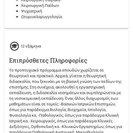
Χειρουργική Παίδων
Ψυχιατρική
Ωτορινολαρυγγολογία
12 εξάμηνα
Επιπρόσθετες Πληροφορίες
Το προπτυχιακό πρόγραμμα σπουδών χωρίζεται σε
θεωρητικό και πρακτικό. Αρχικά, γίνεται η θεωρητική
διδασκαλία, που ξεκινάει με τη βασική γνώση των πεδίων της
επιστήμης. Στη συνέχεια, ακολουθεί η εργαστηριακή
εκπαίδευση, η διδασκαλία νοσημάτων και συμπληρώνεται με
τη νοσοκομειακή εκπαίδευση. Ένας άλλος διαχωρισμός των
μαθημάτων είναι σε τομείς: -Βασικών Ιατρικών Επιστημών,
όπως για παράδειγμα Βιολογία, Βιοχημεία, Ιστολογία,
Φυσιολογία κα. -Παθολογικός, όπως για παράδειγμα Κλινική
Ιατρική κα. -Χειρουργικός, όπως για παράδειγμα Κλινικές
Δεξιότητες, Ορθοπεδική κα. -Κλινικών Εργαστηρίων, όπως για
παράδειγμα Παθολογική Ανατομική, Μικροβιολογία,