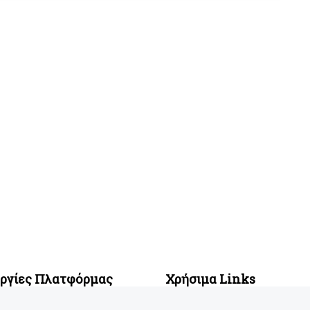
υργίες Πλατφόρμας
Χρήσιμα Links
ση Σχολών
Blog