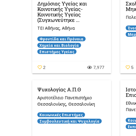
Δημόσιας Υγείας και
Σχολ
Κοινοτικής Υγείας-
Μηχ
Κοινοτικής Υγείας
Πολε
(Συγχωνεύτηκε ...
ΤΕΙ Αθήνας
, Αθήνα
Ένο
Μηχ
Φροντίδα και Πρόνοια
Χημεία και Βιολογία
Επιστήμες Υγείας
7,977
2
5
Ψυχολογίας Α.Π.Θ
Ιστο
Επισ
Αριστοτέλειο Πανεπιστήμιο
Εθνι
Θεσσαλονίκης
, Θεσσαλονίκη
Πανε
Κοινωνικές Επιστήμες
Κοι
Συμβουλευτική και Ψυχολογία
Εκπ