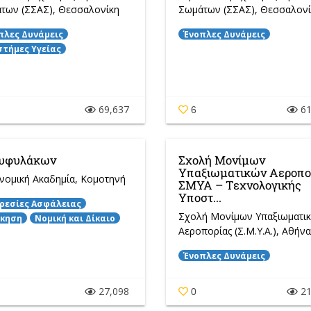
των (ΣΣΑΣ)
, Θεσσαλονίκη
Σωμάτων (ΣΣΑΣ)
, Θεσσαλονί
πλες Δυνάμεις
Ένοπλες Δυνάμεις
στήμες Υγείας
69,637
61
6
υφυλάκων
Σχολή Μονίμων
Υπαξιωματικών Αεροπο
νομική Ακαδημία
, Κομοτηνή
ΣΜΥΑ – Τεχνολογικής
Υποστ...
ρεσίες Ασφάλειας
Σχολή Μονίμων Υπαξιωματι
ίκηση
Νομική και Δίκαιο
Αεροπορίας (Σ.Μ.Υ.Α.)
, Αθήνα
Ένοπλες Δυνάμεις
27,098
21
0