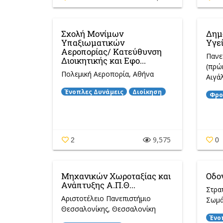
Σχολή Μονίμων
Δημό
Υπαξιωματικών
Υγε
Αεροπορίας/ Κατεύθυνση
Πανε
Διοικητικής και Εφο...
(πρώ
Πολεμική Αεροπορία
, Αθήνα
Αιγά
Ένοπλες Δυνάμεις
Διοίκηση
Φρο
9,575
2
0
Μηχανικών Χωροταξίας και
Οδο
Ανάπτυξης Α.Π.Θ...
Στρα
Αριστοτέλειο Πανεπιστήμιο
Σωμά
Θεσσαλονίκης
, Θεσσαλονίκη
Ένο