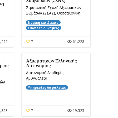
Συμβούλων (ΣΣΝΣ)...
κη
Στρατιωτική Σχολή Αξιωματικών
Σωμάτων (ΣΣΑΣ)
, Θεσσαλονίκη
Νομική και Δίκαιο
Ένοπλες Δυνάμεις
,290
61,228
7
Αξιωματικών Ελληνικής
ρίας
Αστυνομίας
Αστυνομική Ακαδημία
,
Αμυγδαλέζα
κών
Υπηρεσίες Ασφάλειας
,853
19,525
7