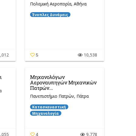
Πολεμική Αεροπορία
, Αθήνα
Ένοπλες Δυνάμεις
,012
10,538
5
ι
Μηχανολόγων
Αεροναυπηγών Μηχανικών
Πατρών...
α
Πανεπιστήμιο Πατρών
, Πάτρα
Κατασκευαστική
Μηχανολογία
,055
9,778
4