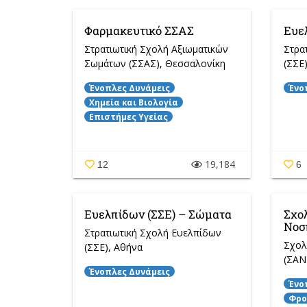
Φαρμακευτικό ΣΣΑΣ
Ευε
Στρατιωτική Σχολή Αξιωματικών
Στρα
Σωμάτων (ΣΣΑΣ)
, Θεσσαλονίκη
(ΣΣΕ
Ένοπλες Δυνάμεις
Ένο
Χημεία και Βιολογία
Επιστήμες Υγείας
19,184
12
6
Ευελπίδων (ΣΣΕ) – Σώματα
Σχο
Νοσ
Στρατιωτική Σχολή Ευελπίδων
Σχολ
(ΣΣΕ)
, Αθήνα
(ΣΑΝ
Ένοπλες Δυνάμεις
Ένο
Φρο