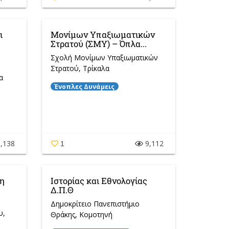
ι
Μονίμων Υπαξιωματικών
Στρατού (ΣΜΥ) – Όπλα...
Σχολή Μονίμων Υπαξιωματικών
Στρατού
, Τρίκαλα
α
Ένοπλες Δυνάμεις
,138
9,112
1
η
Ιστορίας και Εθνολογίας
Δ.Π.Θ
Δημοκρίτειο Πανεπιστήμιο
υ
,
Θράκης
, Κομοτηνή