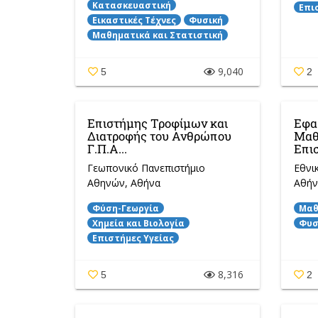
Κατασκευαστική
Επι
Εικαστικές Τέχνες
Φυσική
Μαθηματικά και Στατιστική
9,040
5
2
Επιστήμης Τροφίμων και
Εφα
Διατροφής του Ανθρώπου
Μαθ
Γ.Π.Α...
Επισ
Γεωπονικό Πανεπιστήμιο
Εθνι
Αθηνών
, Αθήνα
Αθήν
Φύση-Γεωργία
Μαθ
Χημεία και Βιολογία
Φυσ
Επιστήμες Υγείας
8,316
5
2