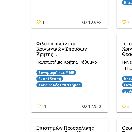
Επι
13,646
4
7
Φιλοσοφικών και
Ιστο
Κοινωνικών Σπουδών
Κοι
Κρήτης...
Θεσσ
Πανεπιστήμιο Κρήτης
, Ρέθυμνο
Πανε
ΤΕΙ 
Συγγραφή και ΜΜΕ
Εκπαίδευση
Κοι
Κοινωνικές Επιστήμες
Εκπ
Συγ
12,930
11
5
Επιστημών Προσχολικής
Θεωρ