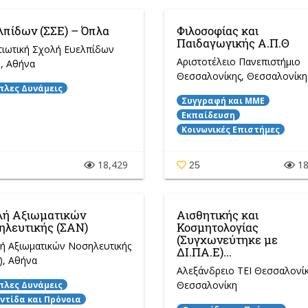
λπίδων (ΣΣΕ) – Όπλα
Φιλοσοφίας και
Παιδαγωγικής Α.Π.Θ
τιωτική Σχολή Ευελπίδων
Αριστοτέλειο Πανεπιστήμιο
)
, Αθήνα
Θεσσαλονίκης
, Θεσσαλονίκη
πλες Δυνάμεις
Συγγραφή και ΜΜΕ
Εκπαίδευση
Κοινωνικές Επιστήμες
18,429
18
25
λή Αξιωματικών
Αισθητικής και
ηλευτικής (ΣΑΝ)
Κοσμητολογίας
(Συγχωνεύτηκε με
ή Αξιωματικών Νοσηλευτικής
ΔΙ.ΠΑ.Ε)...
)
, Αθήνα
Αλεξάνδρειο ΤΕΙ Θεσσαλονί
Θεσσαλονίκη
πλες Δυνάμεις
ντίδα και Πρόνοια