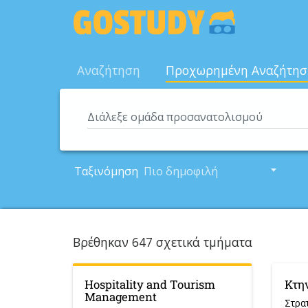
Skip
to
content
Αναζήτηση
Προχωρημένη Αναζήτησ
Διάλεξε ομάδα προσανατολισμού
Ταξινόμηση
Πιο δημοφιλή
Βρέθηκαν 647 σχετικά τμήματα
Hospitality and Tourism
Κτη
Management
Στρα