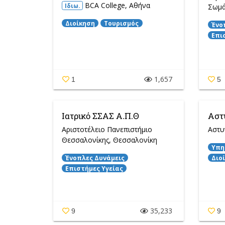
BCA College
, Αθήνα
Ιδιω.
Σωμά
Διοίκηση
Τουρισμός
Ένο
Επι
1,657
1
5
Ιατρικό ΣΣΑΣ Α.Π.Θ
Αστ
Αριστοτέλειο Πανεπιστήμιο
Αστυ
Θεσσαλονίκης
, Θεσσαλονίκη
Υπη
Ένοπλες Δυνάμεις
Διο
Επιστήμες Υγείας
35,233
9
9