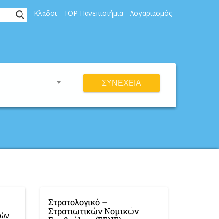
Κλάδοι
TOP Πανεπιστήμια
Λογαριασμός
ΣΥΝΈΧΕΙΑ
Στρατολογικό –
Στρατιωτικών Νομικών
κών