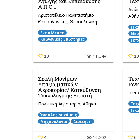
Αγωγής και Εκπαίδευσης
Τέχ
Α.Π.Θ...
Ανώτ
Αριστοτέλειο Πανεπιστήμιο
Αθήν
Θεσσαλονίκης
, Θεσσαλονίκη
Εικ
Εκπαίδευση
Μου
Κοινωνικές Επιστήμες
Εκπ
11,344
10
1
Σχολή Μονίμων
Τεχ
Υπαξιωματικών
Ιονί
Αεροπορίας/ Κατεύθυνση
Ιόνι
Τεχνολογικής Υποστή...
Πολεμική Αεροπορία
, Αθήνα
Τεχ
Εικ
Ένοπλες Δυνάμεις
Μηχανολογία
Διοίκηση
10,202
4
6