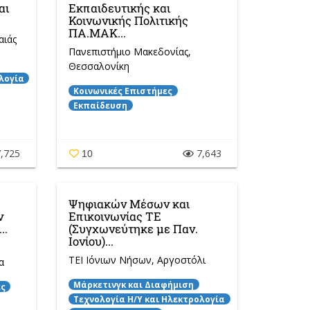
αι
Εκπαιδευτικής και
Κοινωνικής Πολιτικής
ΠΑ.ΜΑΚ...
αιάς
Πανεπιστήμιο Μακεδονίας
,
Θεσσαλονίκη
λογία
Κοινωνικές Επιστήμες
Εκπαίδευση
,725
7,643
10
Ψηφιακών Μέσων και
ν
Επικοινωνίας ΤΕ
..
(Συγχωνεύτηκε με Παν.
Ιονίου)...
ΤΕΙ Ιόνιων Νήσων
, Αργοστόλι
α
Μάρκετινγκ και Διαφήμιση
ες
Τεχνολογία Η/Y και Ηλεκτρολογία