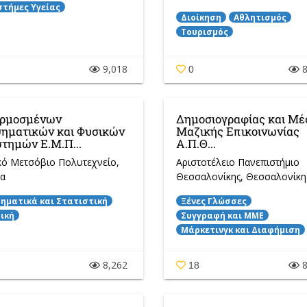
στήμες Υγείας
Διοίκηση
Αθλητισμός
Τουρισμός
9,018
8
0
ρμοσμένων
Δημοσιογραφίας και Μ
ηματικών και Φυσικών
Μαζικής Επικοινωνίας
τημών Ε.Μ.Π...
Α.Π.Θ...
κό Μετσόβιο Πολυτεχνείο
,
Αριστοτέλειο Πανεπιστήμιο
α
Θεσσαλονίκης
, Θεσσαλονίκη
ηματικά και Στατιστική
Ξένες Γλώσσες
ική
Συγγραφή και ΜΜΕ
Μάρκετινγκ και Διαφήμιση
8,262
8
18