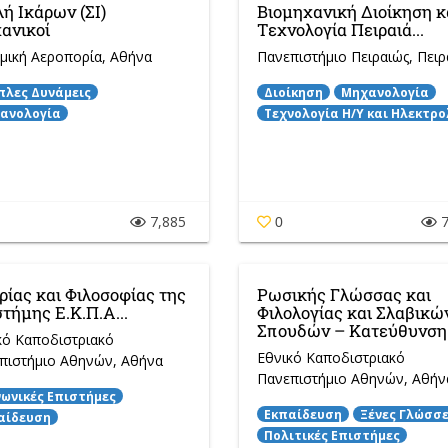
ή Ικάρων (ΣΙ)
Βιομηχανική Διοίκηση κ
ανικοί
Τεχνολογία Πειραιά...
μική Αεροπορία
, Αθήνα
Πανεπιστήμιο Πειραιώς
, Πειρ
πλες Δυνάμεις
Διοίκηση
Μηχανολογία
ανολογία
Τεχνολογία Η/Y και Ηλεκτρο
7,885
7
0
ρίας και Φιλοσοφίας της
Ρωσικής Γλώσσας και
τήμης Ε.Κ.Π.Α...
Φιλολογίας και Σλαβικώ
Σπουδών – Κατεύθυνση.
κό Καποδιστριακό
Εθνικό Καποδιστριακό
πιστήμιο Αθηνών
, Αθήνα
Πανεπιστήμιο Αθηνών
, Αθήν
νωνικές Επιστήμες
Εκπαίδευση
Ξένες Γλώσσ
αίδευση
Πολιτικές Επιστήμες