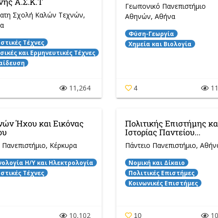
νης Α.Σ.Κ.Τ
Γεωπονικό Πανεπιστήμιο
ατη Σχολή Καλών Τεχνών
,
Αθηνών
, Αθήνα
α
Φύση-Γεωργία
αστικές Τέχνες
Χημεία και Βιολογία
σικές και Ερμηνευτικές Τέχνες
αίδευση
11,264
11
0
4
νών Ήχου και Εικόνας
Πολιτικής Επιστήμης κα
ου
Ιστορίας Παντείου...
ο Πανεπιστήμιο
, Κέρκυρα
Πάντειο Πανεπιστήμιο
, Αθήν
νολογία Η/Y και Ηλεκτρολογία
Νομική και Δίκαιο
αστικές Τέχνες
Πολιτικές Επιστήμες
Κοινωνικές Επιστήμες
10,102
10
10