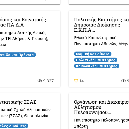
σιας και Κοινοτικής
Πολιτικής Επιστήμης κα
ίας ΠΑ.Δ.Α
Δημόσιας Διοίκησης
Ε.Κ.Π.Α...
πιστήμιο Δυτικής Αττικής
Εθνικό Καποδιστριακό
ην ΤΕΙ Αθήνας & Πειραιά)
,
Πανεπιστήμιο Αθηνών
, Αθήν
λεω
Νομική και Δίκαιο
ντίδα και Πρόνοια
Πολιτικές Επιστήμες
Κοινωνικές Επιστήμες
9,327
9
14
ντιατρικής ΣΣΑΣ
Οργάνωση και Διαχείρισ
Αθλητισμού
τιωτική Σχολή Αξιωματικών
Πελοποννήσου...
των (ΣΣΑΣ)
, Θεσσαλονίκη
Πανεπιστήμιο Πελοποννήσο
Σπάρτη
πλες Δυνάμεις